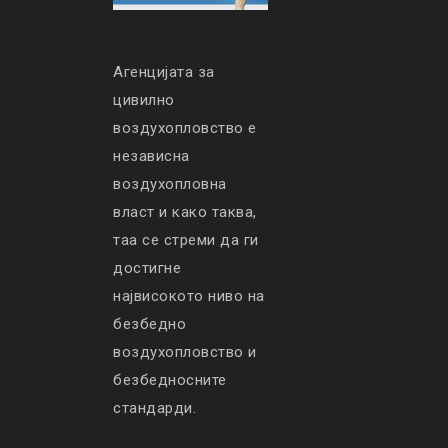
Агенцијата за
цивилно
воздухопловство е
независна
воздухопловна
власт и како таква,
таа се стреми да ги
достигне
највисокото ниво на
безбедно
воздухопловство и
безбедносните
стандарди.