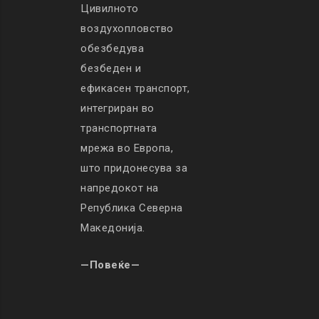
Цивилното
воздухопловство
обезбедува
безбеден и
ефикасен транспорт,
интегриран во
транспортната
мрежа во Европа,
што придонесува за
напредокот на
Република Северна
Македонија.
—Повеќе—