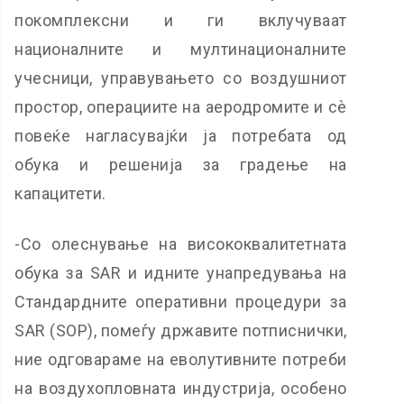
покомплексни и ги вклучуваат
националните и мултинационалните
учесници, управувањето со воздушниот
простор, операциите на аеродромите и сѐ
повеќе нагласувајќи ја потребата од
обука и решенија за градење на
капацитети.
-Со олеснување на висококвалитетната
обука за SAR и идните унапредувања на
Стандардните оперативни процедури за
SAR (SOP), помеѓу државите потписнички,
ние одговараме на еволутивните потреби
на воздухопловната индустрија, особено