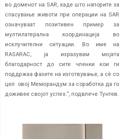
во доменот на SAR, каде што напорите за
спасување животи при операции на SAR
означуваат позитивен пример за
мултилатерална координација во
исклучителни ситуации. Во име на
RASARAC, ја изразувам мојата
благодарност до сите членки кои ги
поддржаа фазите на изготвување, а сѐ со
цел овој Меморандум за соработка да го
доживее својот успех.“, подвлече Тунтев.