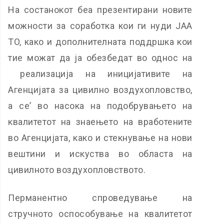
На состанокот беа презентирани новите
можности за соработка кои ги нуди JAA
TO, како и дополнителната поддршка кои
тие можат да ја обезбедат во однос на
реализација на иницијативите на
Агенцијата за цивилно воздухопловство,
а се’ во насока на подобрувањето на
квалитетот на знаењето на вработените
во Агенцијата, како и стекнување на нови
вештини и искуства во областа на
цивилното воздухопловството.
Перманентно спроведување на
стручното оспособување на квалитетот