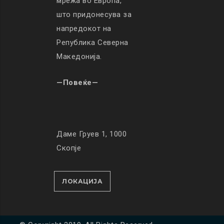
мрежа во Европа,
што придонесува за
напредокот на
Република Северна
Македонија.
—Повеќе—
Даме Груев 1, 1000
Скопје
ЛОКАЦИЈА