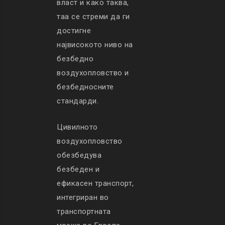
власт и како таква,
таа се стреми да ги
достигне
највисокото ниво на
безбедно
воздухопловство и
безбедносните
стандарди.
Цивилното
воздухопловство
обезбедува
безбеден и
ефикасен транспорт,
интегриран во
транспортната