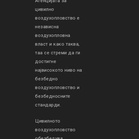
Агенцијата за
цивилно
воздухопловство е
независна
воздухопловна
власт и како таква,
таа се стреми да ги
достигне
највисокото ниво на
безбедно
воздухопловство и
безбедносните
стандарди.
Цивилното
воздухопловство
обезбедува