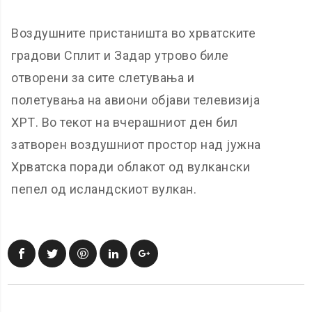
Воздушните пристаништа во хрватските
градови Сплит и Задар утрово биле
отворени за сите слетувања и
полетувања на авиони објави телевизија
ХРТ. Во текот на вчерашниот ден бил
затворен воздушниот простор над јужна
Хрватска поради облакот од вулкански
пепел од исландскиот вулкан.