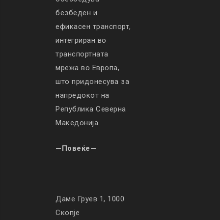
безбеден и
ефикасен транспорт,
интегриран во
транспортната
мрежа во Европа,
што придонесува за
напредокот на
Република Северна
Македонија.
—Повеќе—
Даме Груев 1, 1000
Скопје