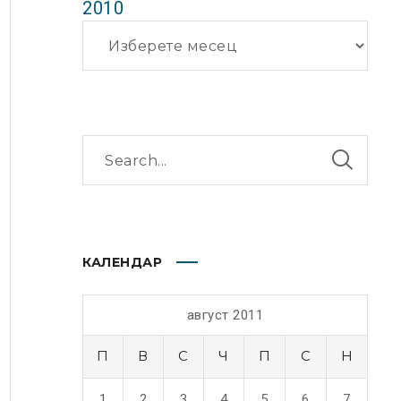
2010
Архиви
КАЛЕНДАР
август 2011
П
В
С
Ч
П
С
Н
1
2
3
4
5
6
7