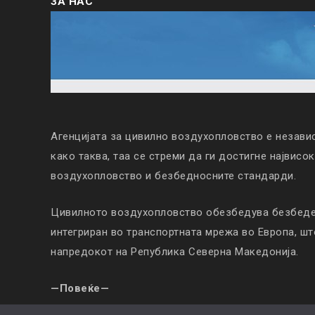
ЗА НАС
Агенцијата за цивилно воздухопловство е незави
како таква, таа се стреми да ги достигне највисо
воздухопловство и безбедносните стандарди.
Цивилното воздухопловство обезбедува безбеден
интегриран во транспортната мрежа во Европа, ш
напредокот на Република Северна Македонија.
—Повеќе—