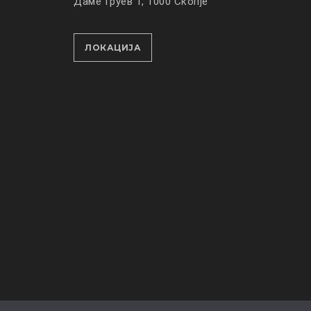
Даме Груев 1, 1000 Скопје
ЛОКАЦИЈА