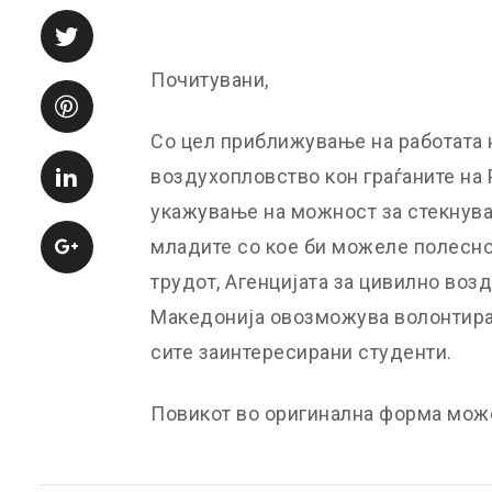
Почитувани,
Со цел приближување на работата н
воздухопловство кон граѓаните на 
укажување на можност за стекнува
младите со кое би можеле полесно 
трудот, Агенцијата за цивилно воз
Македонија овозможува волонтирањ
сите заинтересирани студенти.
Повикот во оригинална форма мож