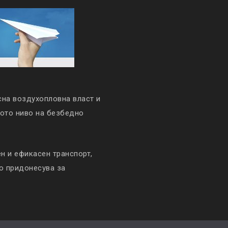
сна воздухопловна власт и
кото ниво на безбедно
 и ефикасен транспорт,
то придонесува за