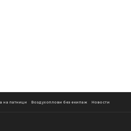
а на патници
Воздухоплови без екипаж
Новости