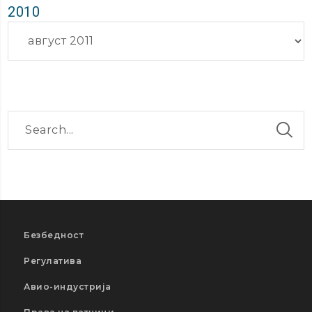
2010
Архиви
Безбедност
Регулатива
Авио-индустрија