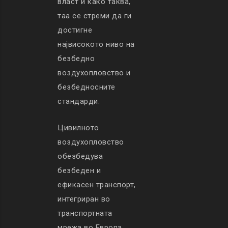
власт и како таква,
таа се стреми да ги
достигне
највисокото ниво на
безбедно
воздухопловство и
безбедносните
стандарди.
Цивилното
воздухопловство
обезбедува
безбеден и
ефикасен транспорт,
интегриран во
транспортната
мрежа во Европа,