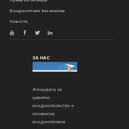
Права на патници
Воздухоплови без екипаж
Новости
ЗА НАС
Агенцијата за
цивилно
воздухопловство е
независна
воздухопловна