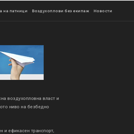
а на патници
Воздухоплови без екипаж
Новости
сна воздухопловна власт и
кото ниво на безбедно
 и ефикасен транспорт,