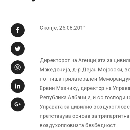
Скопје, 25.08.2011
Директорот на Агенцијата за циви
Македонија, д-р Дејан Мојсоски, в
потпиша трилатерален Меморандум
Ервин Мазнику, директор на Управ
Република Албанија, и со господин
Управата за цивилно воздухопловст
претставува основа за трипартитна
воздухопловната безбедност.