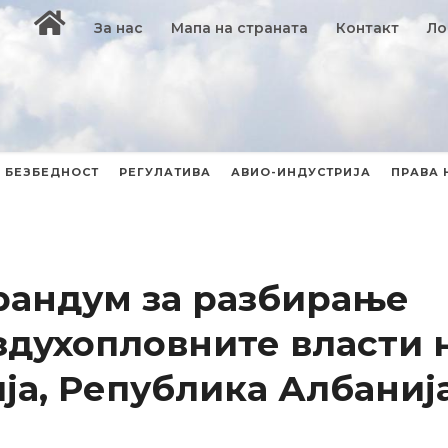
За нас
Мапа на страната
Контакт
Ло
БЕЗБЕДНОСТ
РЕГУЛАТИВА
АВИО-ИНДУСТРИЈА
ПРАВА 
андум за разбирање
здухопловните власти 
а, Република Албаниј