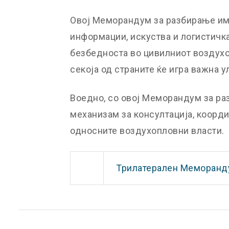
Овој Меморандум за разбирање има
информации, искуства и логистичк
безбедноста во цивилниот воздухо
секоја од страните ќе игра важна у
Воедно, со овој Меморандум за ра
механизам за консултација, коорди
односните воздухопловни власти.
Трилатерален Меморанд