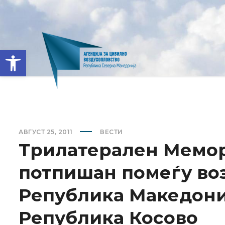
Open toolbar
АВГУСТ 25, 2011
ВЕСТИ
Трилатерален Мемор
потпишан помеѓу во
Република Македониј
Република Косово