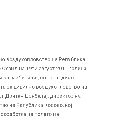
лно воздухопловство на Република
о Охрид на 19ти август 2011 година
 за разбирање, со господинот
ата за цивилно воздухопловство на
от Дритан Џонбалај, директор на
во на Република Косово, кој
 соработка на полето на