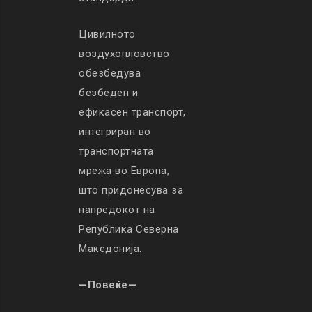
Цивилното
воздухопловство
обезбедува
безбеден и
ефикасен транспорт,
интегриран во
транспортната
мрежа во Европа,
што придонесува за
напредокот на
Република Северна
Македонија.
—Повеќе—