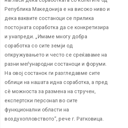
Република Македонија е на високо ниво и
дека ваквите состаноци се прилика
постојната соработка да се конкретизира
и унапреди. „Имаме многу добра
соработка со сите земји од
опкружувањето и често се среќаваме на
разни меѓународни состаноци и форуми.
На овој состанок ги разгледавме сите
облици на нашата идна соработка, а пред
сѐ можноста за размена на стручен,
експертски персонал во сите
функционални области на
воздухопловството“, рече г. Ратковица.