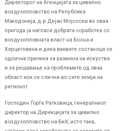
Директорот на Агенцијата за цивилно
воздухопловство на Република
Македонија, д-р Дејан Мојсоски во оваа
пригода ја нагласи добрата соработка со
воздухопловната власт на Босна и
Херцеговина и дека ваквите состаноци се
одлична прилика за размена на искуства
и за решавање на проблемите од оваа
област кои се слични во сите земји на
регионот.
Господин Ѓорѓе Ратковица, генералниот
директор на Дирекцијата за цивилно
воздухопловство на БиХ, исто така,
нагласи дека соработката со колегите од