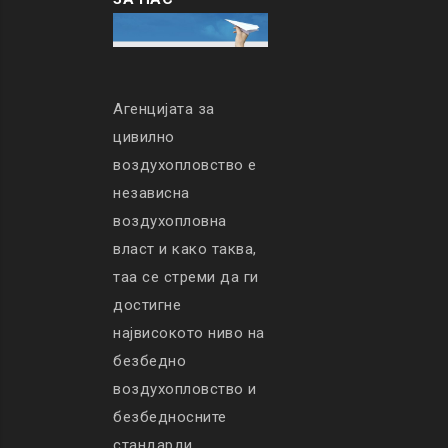
Агенцијата за
цивилно
воздухопловство е
независна
воздухопловна
власт и како таква,
таа се стреми да ги
достигне
највисокото ниво на
безбедно
воздухопловство и
безбедносните
стандарди.