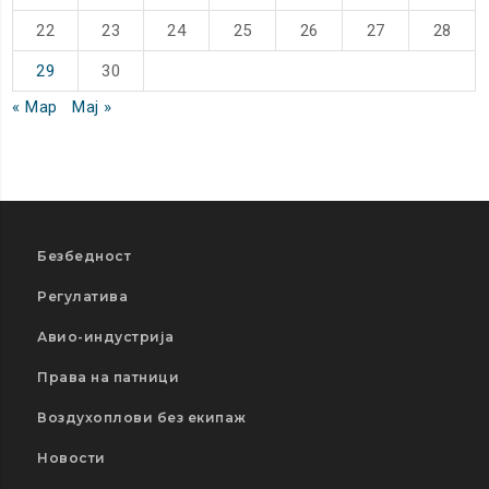
22
23
24
25
26
27
28
29
30
« Мар
Мај »
Безбедност
Регулатива
Авио-индустрија
Права на патници
Воздухоплови без екипаж
Новости