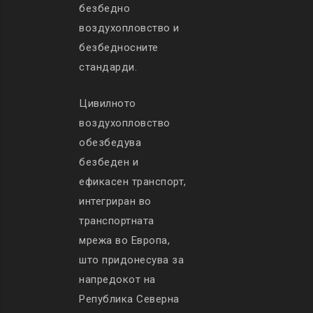
безбедно
воздухопловство и
безбедносните
стандарди.
Цивилното
воздухопловство
обезбедува
безбеден и
ефикасен транспорт,
интегриран во
транспортната
мрежа во Европа,
што придонесува за
напредокот на
Република Северна