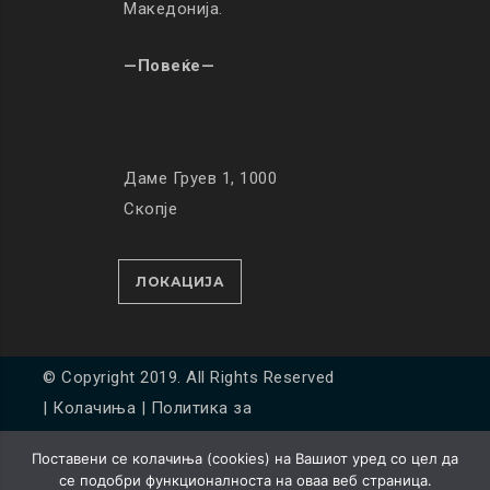
Македонија.
—Повеќе—
Даме Груев 1, 1000
Скопје
ЛОКАЦИЈА
© Copyright 2019. All Rights Reserved
|
Колачиња
|
Политика за
приватност
Поставени се колачиња (cookies) на Вашиот уред со цел да
Developed by
Unet
се подобри функционалноста на оваа веб страница.