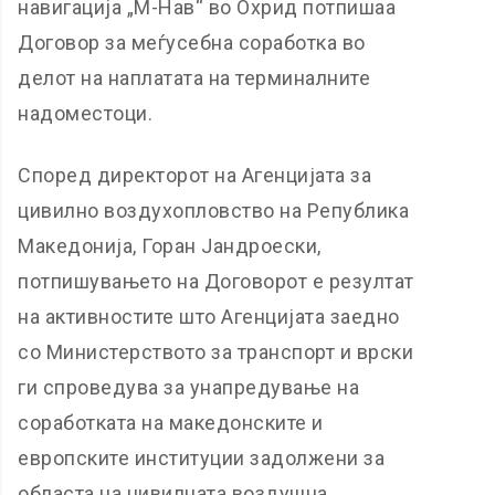
навигација „М-Нав“ во Охрид потпишаа
Договор за меѓусебна соработка во
делот на наплатата на терминалните
надоместоци.
Според директорот на Агенцијата за
цивилно воздухопловство на Република
Македонија, Горан Јандроески,
потпишувањето на Договорот е резултат
на активностите што Агенцијата заедно
со Министерството за транспорт и врски
ги спроведува за унапредување на
соработката на македонските и
европските институции задолжени за
областа на цивилната воздушна