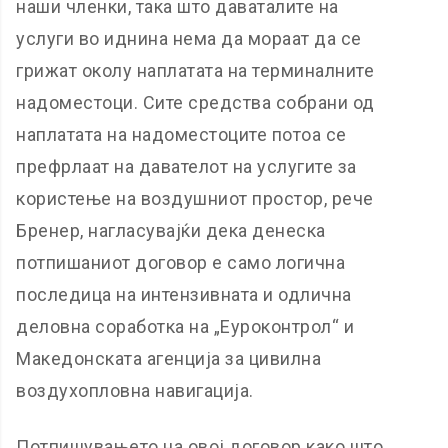
наши членки, така што даваталите на
услуги во иднина нема да мораат да се
грижат околу наплатата на терминалните
надоместоци. Сите средства собрани од
наплатата на надоместоците потоа се
префрлаат на давателот на услугите за
користење на воздушниот простор, рече
Бренер, нагласувајќи дека денеска
потпишаниот договор е само логична
последица на интензивната и одлична
деловна соработка на „Еуроконтрол“ и
Македонската агенција за цивилна
воздухопловна навигација.
Потпишувањето на овој договор како што