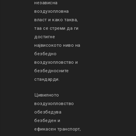
независна
воздухопловна
власт и како таква,
таа се стреми да ги
достигне
највисокото ниво на
безбедно
воздухопловство и
безбедносните
стандарди.
Цивилното
воздухопловство
обезбедува
безбеден и
ефикасен транспорт,