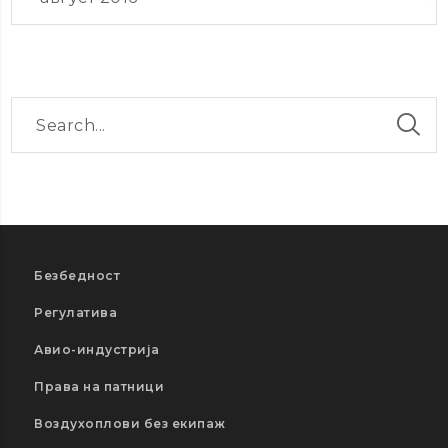
Безбедност
Регулатива
Авио-индустрија
Права на патници
Воздухоплови без екипаж