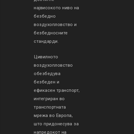
највисокото ниво на
безбедно
воздухопловство и
безбедносните
стандарди.
Цивилното
воздухопловство
обезбедува
безбеден и
ефикасен транспорт,
интегриран во
транспортната
мрежа во Европа,
што придонесува за
напредокот на