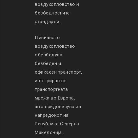
воздухопловство и
безбедносните
стандарди.
Цивилното
воздухопловство
обезбедува
безбеден и
ефикасен транспорт,
интегриран во
транспортната
мрежа во Европа,
што придонесува за
напредокот на
Република Северна
Македонија.