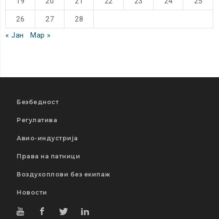
19
20
21
22
23
24
25
26
27
28
« Јан
Мар »
Безбедност
Регулатива
Авио-индустрија
Права на патници
Воздухоплови без екипаж
Новости