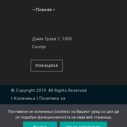
—Повеќе—
Даме Груев 1, 1000
Скопје
ЛОКАЦИЈА
© Copyright 2019. All Rights Reserved
|
Колачиња
|
Политика за
приватност
Поставени се колачиња (cookies) на Вашиот уред со цел да
Developed by
Unet
се подобри функционалноста на оваа веб страница.
Во ред
Не се согласувам