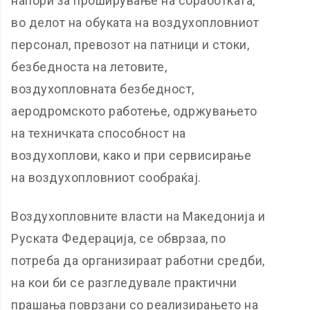
напори за проширување на соработката,
во делот на обуката на воздухопловниот
персонал, превозот на патници и стоки,
безбедноста на летовите,
воздухопловната безбедност,
аеродромското работење, одржувањето
на техничката способност на
воздухоплови, како и при сервисирање
на воздухопловниот сообраќај.
Воздухопловните власти на Македонија и
Руската Федерација, се обврзаа, по
потреба да организираат работни средби,
на кои би се разгледувале практични
прашања поврзани со реализирањето на