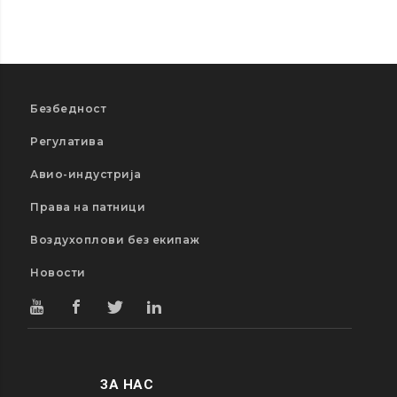
Безбедност
Регулатива
Авио-индустрија
Права на патници
Воздухоплови без екипаж
Новости
ЗА НАС