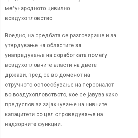
меѓународното цивилно
воздухопловство
Воедно, на средбата се разговараше и за
утврдување на областите за
унапредување на соработката помеѓу
воздухопловните власти на двете
држави, пред се во доменот на
стручното оспособување на персоналот
во воздухопловството, кое се јавува како
предуслов за зајакнување на нивните
капацитети со цел спроведување на
надзорните функции.