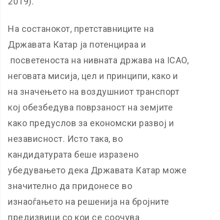
2019).
На состанокот, претставниците на
Државата Катар ја потенцираа и
посветеноста на нивната држава на ICAO,
неговата мисија, цел и принципи, како и
на значењето на воздушниот транспорт
кој обезбедува поврзаност на земјите
како предуслов за економски развој и
независност. Исто така, во
кандидатурата беше изразено
убедувањето дека Државата Катар може
значително да придонесе во
изнаоѓањето на решенија на бројните
предизвици со кои се соочува