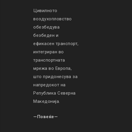
Цивилното
воздухопловство
обезбедува
безбеден и
ефикасен транспорт,
интегриран во
транспортната
мрежа во Европа,
што придонесува за
напредокот на
Република Северна
Македонија.
—Повеќе—