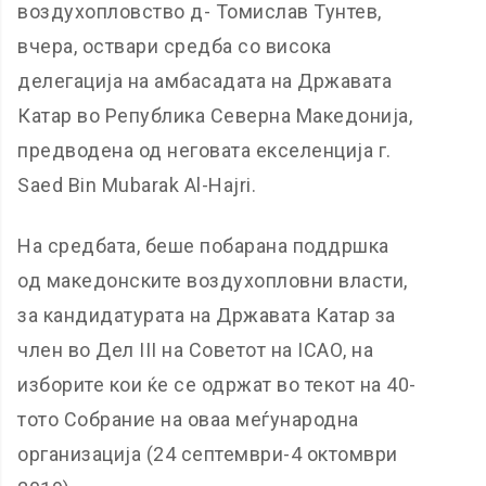
воздухопловство д- Томислав Тунтев,
вчера, оствари средба со висока
делегација на амбасадата на Државата
Катар во Република Северна Македонија,
предводена од неговата екселенција г.
Saed Bin Mubarak Al-Hajri.
На средбата, беше побарана поддршка
од македонските воздухопловни власти,
за кандидатурата на Државата Катар за
член во Дел III на Советот на ICAО, на
изборите кои ќе се одржат во текот на 40-
тото Собрание на oваа меѓународна
организација (24 септември-4 октомври