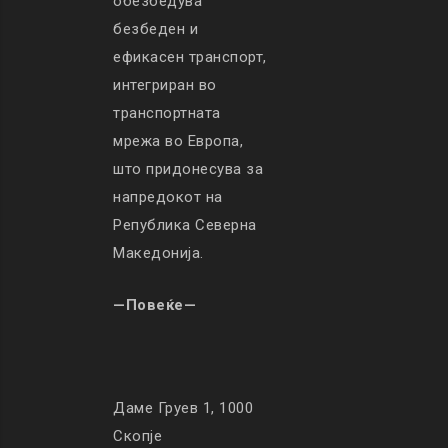
обезбедува
безбеден и
ефикасен транспорт,
интегриран во
транспортната
мрежа во Европа,
што придонесува за
напредокот на
Република Северна
Македонија.
—Повеќе—
Даме Груев 1, 1000
Скопје