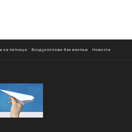
а на патници
Воздухоплови без екипаж
Новости