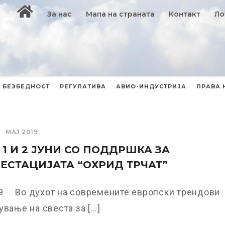
За нас
Мапа на страната
Контакт
Ло
БЕЗБЕДНОСТ
РЕГУЛАТИВА
АВИО-ИНДУСТРИЈА
ПРАВА 
МАЈ 2019
 1 И 2 ЈУНИ СО ПОДДРШКА ЗА
СТАЦИЈАТА “ОХРИД ТРЧАТ”
19 Во духот на современите европски трендови
вање на свеста за [...]