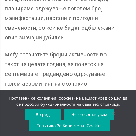
планираме одржување поголем број
манифестации, настани и пригодни
свечености, со кои ќе бидат одбележани
овие значајни јубилеи.
Меѓу останатите бројни активности во
текот на целата година, за почеток на
септември е предвидено одржување
голем аеромитинг на скопскиот
аеродром, со учество на голем број
Поставени се колачиња (cookies) на Вашиот уред со цел да
реномирани домашни и странски
се подобри функционалноста на оваа веб страница.
учесници од различни воздухопловни
Во ред
Не се согласувам
области, кој ќе претставува единствено
Политика За Користење Cookies
доживување од таков вид за сите