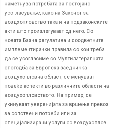
наметнува потребата за постојано
усогласување, како на Законот за
воздхопловство така и на подзаконските
акти што произлегуваат од него. Со
новата Базна регулатива и соодветните
имплементирачки правила со кои треба
да се усогласиме со Мултилатералната
спогодба за Европска заедничка
воздухопловна област, се менуваат
повеќе аспекти во различните области на
воздухопловството. На пример, се
укинуваат уверенијата за вршење превоз
за сопствени потреби или за
специјализирани услуги со воздухоплов.