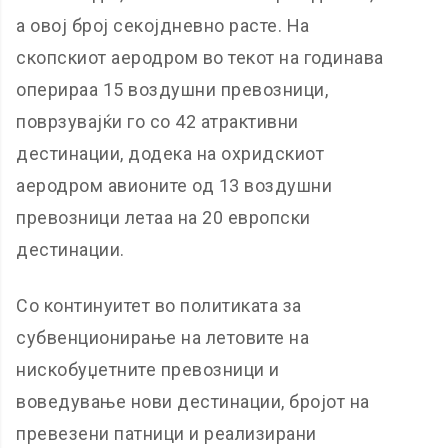
а овој број секојдневно расте. На
скопскиот аеродром во текот на годинава
оперираа 15 воздушни превозници,
поврзувајќи го со 42 атрактивни
дестинации, додека на охридскиот
аеродром авионите од 13 воздушни
превозници летаа на 20 европски
дестинации.
Со континуитет во политиката за
субвенционирање на летовите на
нискобуџетните превозници и
воведување нови дестинации, бројот на
превезени патници и реализирани