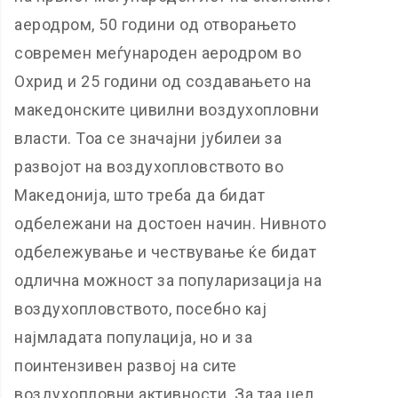
аеродром, 50 години од отворањето
современ меѓународен аеродром во
Охрид и 25 години од создавањето на
македонските цивилни воздухопловни
власти. Тоа се значајни јубилеи за
развојот на воздухопловството во
Македонија, што треба да бидат
одбележани на достоен начин. Нивното
одбележување и чествување ќе бидат
одлична можност за популаризација на
воздухопловството, посебно кај
најмладата популација, но и за
поинтензивен развој на сите
воздухопловни активности. За таа цел,