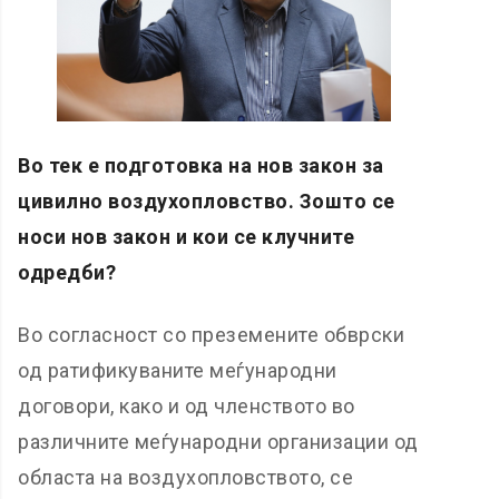
Во тек е подготoвка на нов закон за
цивилно воздухопловство. Зошто се
носи нов закон и кои се клучните
одредби?
Во согласност со преземените обврски
од ратификуваните меѓународни
договори, како и од членството во
различните меѓународни организации од
областа на воздухопловството, се