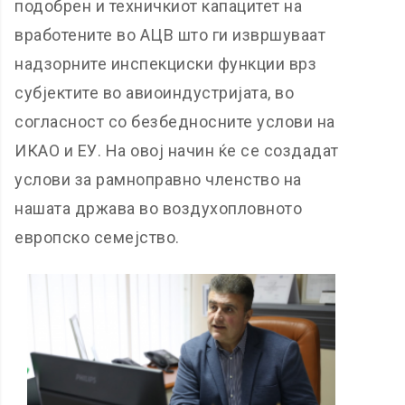
подобрен и техничкиот капацитет на
вработените во АЦВ што ги извршуваат
надзорните инспекциски функции врз
субјектите во авиоиндустријата, во
согласност со безбедносните услови на
ИКАО и ЕУ. На овој начин ќе се создадат
услови за рамноправно членство на
нашата држава во воздухопловното
европско семејство.