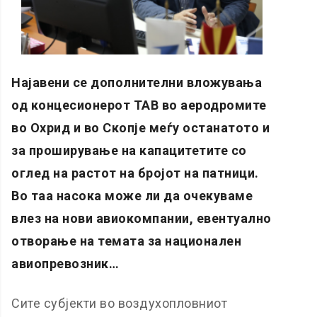
Најавени се дополнителни вложувања
од концесионерот ТАВ во аеродромите
во Охрид и во Скопје меѓу останатото и
за проширување на капацитетите со
оглед на растот на бројот на патници.
Во таа насока може ли да очекуваме
влез на нови авиокомпании, евентуално
отворање на темата за национален
авиопревозник…
Сите субјекти во воздухопловниот