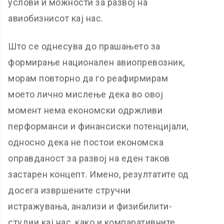
услови и можности за развој на
авиобизнисот кај нас.
Што се однесува до прашањето за
формирање национален авиопревозник,
морам повторно да го реафирмирам
моето лично мислење дека во овој
момент нема економски одржливи
перформанси и финансиски потенцијали,
односно дека не постои економска
оправданост за развој на еден таков
застарен концепт. Имено, резултатите од
досега извршените стручни
истражувања, анализи и физибилити-
студии кај нас, како и компаративните