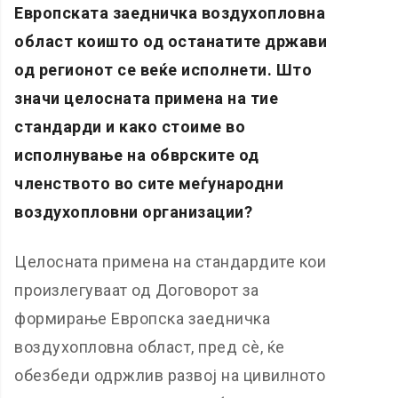
Европската заедничка воздухопловна
област коишто од останатите држави
од регионот се веќе исполнети. Што
значи целосната примена на тие
стандарди и како стоиме во
исполнување на обврските од
членството во сите меѓународни
воздухопловни организации?
Целосната примена на стандардите кои
произлегуваат од Договорот за
формирање Европска заедничка
воздухопловна област, пред сè, ќе
обезбеди одржлив развој на цивилното