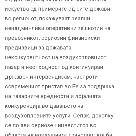
искуства од примерите од сите држави
во регионот, покажуваат реални
ненадминливи оперативни тешкотии на
превозникот, сериозни финансиски
предизвици за државата,
неконкурентност на воздухопловниот
пазар и неопходност од континуиран
државен интервенцизам, наспроти
современиот пристап во ЕУ за поддршка
на пазарните вредности и лојалната
конкуренција во давањето на
воздухопловните услуги. Сепак, доколку
се појави сериозен инвеститор во
областа на воздушниот транспорт кој би