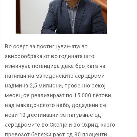
Во осврт за постигнувањата во
авиосообраќајот во годината што
изминува потенцира дека бројката на
патници на македонските аеродроми
надмина 2,5 милиони, просечно секој
месец се реализираат по 15.000 летови
над македонското небо, додадени се
нови 10 дестинации за патување од
аеродромите во Скопје и во Охрид, карго
превозот бележи раст од 30 проценти…