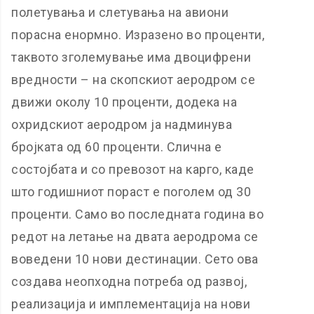
полетувања и слетувања на авиони
порасна енормно. Изразено во проценти,
таквото зголемување има двоцифрени
вредности – на скопскиот аеродром се
движи околу 10 проценти, додека на
охридскиот аеродром ја надминува
бројката од 60 проценти. Слична е
состојбата и со превозот на карго, каде
што годишниот пораст е поголем од 30
проценти. Само во последната година во
редот на летање на двата аеродрома се
воведени 10 нови дестинации. Сето ова
создава неопходна потреба од развој,
реализација и имплементација на нови