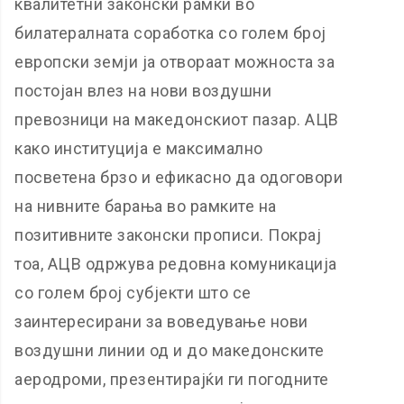
квалитетни законски рамки во
билатералната соработка со голем број
европски земји ја отвораат можноста за
постојан влез на нови воздушни
превозници на македонскиот пазар. АЦВ
како институција е максимално
посветена брзо и ефикасно да одоговори
на нивните барања во рамките на
позитивните законски прописи. Покрај
тоа, АЦВ одржува редовна комуникација
со голем број субјекти што се
заинтересирани за воведување нови
воздушни линии од и до македонските
аеродроми, презентирајќи ги погодните