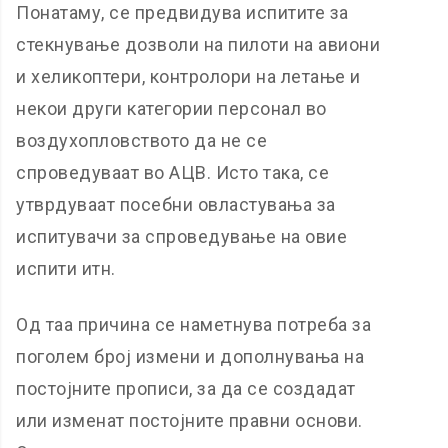
Понатаму, се предвидува испитите за
стекнување дозволи на пилоти на авиони
и хеликоптери, контролори на летање и
некои други категории персонал во
воздухопловството да не се
спроведуваат во АЦВ. Исто така, се
утврдуваат посебни овластувања за
испитувачи за спроведување на овие
испити итн.
Од таа причина се наметнува потреба за
поголем број измени и дополнувања на
постојните прописи, за да се создадат
или изменат постојните правни основи.