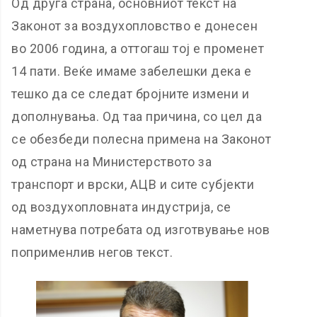
Од друга страна, основниот текст на
Законот за воздухопловство е донесен
во 2006 година, а оттогаш тој е променет
14 пати. Веќе имаме забелешки дека е
тешко да се следат бројните измени и
дополнувања. Од таа причина, со цел да
се обезбеди полесна примена на Законот
од страна на Министерството за
транспорт и врски, АЦВ и сите субјекти
од воздухопловната индустрија, се
наметнува потребата од изготвување нов
поприменлив негов текст.