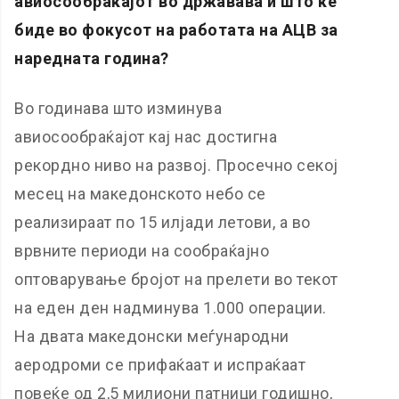
авиосообраќајот во државава и што ќе
биде во фокусот на работата на АЦВ за
наредната година?
Во годинава што изминува
авиосообраќајот кај нас достигна
рекордно ниво на развој. Просечно секој
месец на македонското небо се
реализираат по 15 илјади летови, а во
врвните периоди на сообраќајно
оптоварување бројот на прелети во текот
на еден ден надминува 1.000 операции.
На двата македонски меѓународни
аеродроми се прифаќаат и испраќаат
повеќе од 2,5 милиони патници годишно,