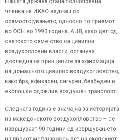
Нашата држава стана полноправна
членка на ИКАО веднаш по
осамостојувањето, односно по приемот
во ООН во 1993 година. АЦВ, како дел од
светското семејство на цивилни
воздухопловни власти, останува
доследна на принципите за афирмација
на домашното цивилно воздухопловство,
како брз, ефикасен, сигурен, безбеден и
еколошки одржлив воздушен транспорт.
Следната година е значајна за историјата
на македонското воздухопловство – се
навршуваат 90 години од извршувањето
на првиот меѓународен лет на скопскиот