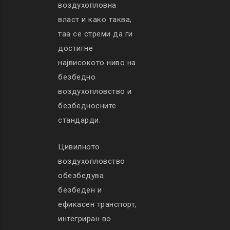
воздухопловна
власт и како таква,
таа се стреми да ги
достигне
највисокото ниво на
безбедно
воздухопловство и
безбедносните
стандарди.
Цивилното
воздухопловство
обезбедува
безбеден и
ефикасен транспорт,
интегриран во