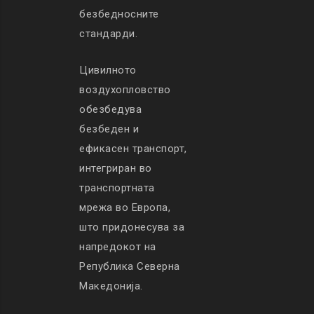
безбедносните
стандарди.
Цивилното
воздухопловство
обезбедува
безбеден и
ефикасен транспорт,
интегриран во
транспортната
мрежа во Европа,
што придонесува за
напредокот на
Република Северна
Македонија.