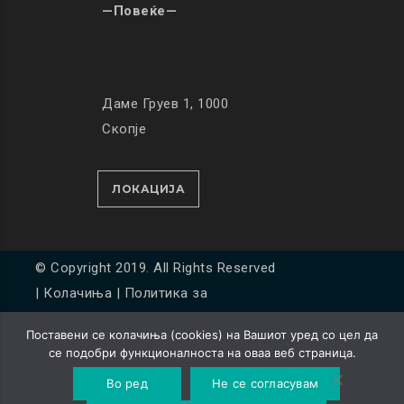
—Повеќе—
Даме Груев 1, 1000
Скопје
ЛОКАЦИЈА
© Copyright 2019. All Rights Reserved
|
Колачиња
|
Политика за
приватност
Поставени се колачиња (cookies) на Вашиот уред со цел да
Developed by
Unet
се подобри функционалноста на оваа веб страница.
Во ред
Не се согласувам