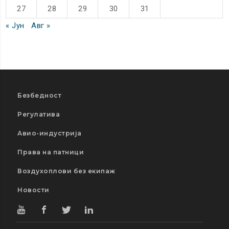
27
28
29
30
31
« Јун
Авг »
Безбедност
Регулатива
Авио-индустрија
Права на патници
Воздухоплови без екипаж
Новости