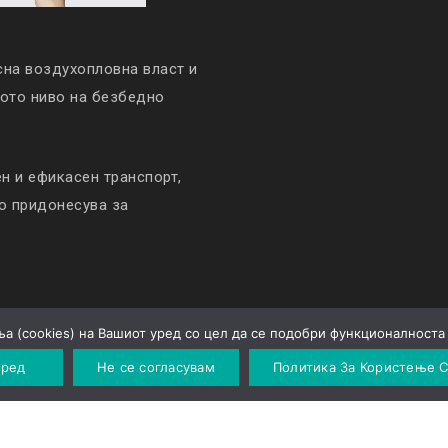
сна воздухопловна власт и
кото ниво на безбедно
 и ефикасен транспорт,
то придонесува за
а (cookies) на Вашиот уред со цел да се подобри функционалноста 
Политика за приватност
 ред
Не се согласувам
Политика За Користење C