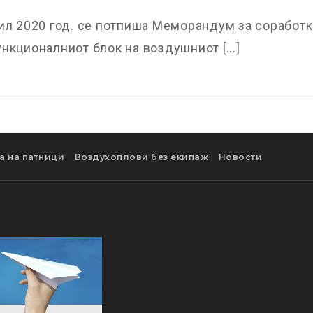
ил 2020 год. се потпиша Меморандум за соработк
нкционалниот блок на воздушниот [...]
а на патници
Воздухоплови без екипаж
Новости