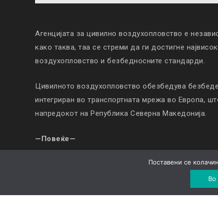
Агенцијата за цивилно воздухопловство е незави
како таква, таа се стреми да ги достигне највисо
воздухопловство и безбедносните стандарди.
Цивилното воздухопловство обезбедува безбеден
интегриран во транспортната мрежа во Европа, ш
напредокот на Република Северна Македонија.
—Повеќе—
Поставени се колачињ
© Copyright 2019. All Rights Reserved |
Колачиња
|
Во