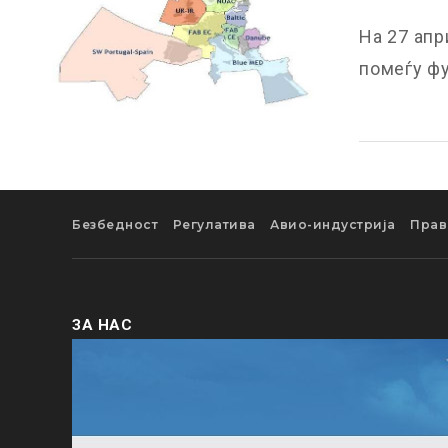
На 27 апр
помеѓу фу
Безбедност
Регулатива
Авио-индустрија
Прав
ЗА НАС