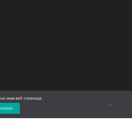
на оваа веб страница.
Developed by
Unet
ookies