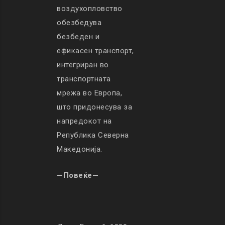
воздухопловство
обезбедува
безбеден и
ефикасен транспорт,
интегриран во
транспортната
мрежа во Европа,
што придонесува за
напредокот на
Република Северна
Македонија.
—Повеќе—