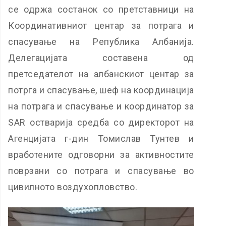
се одржа состанок со претставници на
Координативниот центар за потрага и
спасување на Република Албанија.
Делегацијата составена од
претседателот на албанскиот центар за
потрга и спасување, шеф на координација
на потрага и спасување и координатор за
SAR остварија средба со директорот на
Агенцијата г-дин Томислав Тунтев и
вработените одговорни за активностите
поврзани со потрага и спасување во
цивилното воздухопловство.