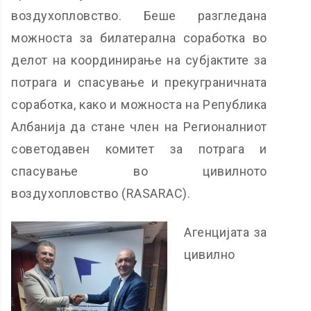
воздухопловство. Беше разгледана
можноста за билатерална соработка во
делот на координирање на субјактите за
потрага и спасување и прекуграничната
соработка, како и можноста на Република
Албанија да стане член на Регионалниот
советодавен комитет за потрага и
спасување во цивилното
воздухопловство (RASARAC).
Агенцијата за
цивилно