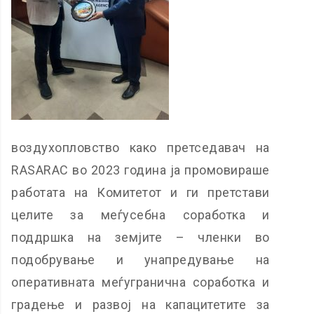
воздухопловство како претседавач на
RASARAC во 2023 година ја промовираше
работата на Комитетот и ги претстави
целите за меѓусебна соработка и
поддршка на земјите – членки во
подобрување и унапредување на
оперативната меѓугранична соработка и
градење и развој на капацитетите за