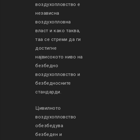
воздухопловство е
независна
воздухопловна
власт и како таква,
таа се стреми да ги
достигне
највисокото ниво на
безбедно
воздухопловство и
безбедносните
стандарди.
Цивилното
воздухопловство
обезбедува
безбеден и