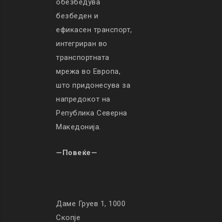
обезбедува
безбеден и
ефикасен транспорт,
интегриран во
транспортната
мрежа во Европа,
што придонесува за
напредокот на
Република Северна
Македонија.
—Повеќе—
Даме Груев 1, 1000
Скопје