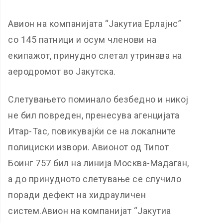
Авион на компанијата “Јакутиа Ерлајнс”
со 145 патници и осум членови на
екипажот, принудно слетал утринава на
аеродромот во Јакутска.
Слетувањето поминало безбедно и никој
не бил повреден, пренесува агенцијата
Итар-Тас, повикувајќи се на локалните
полициски извори. Авионот од Типот
Боинг 757 бил на линија Москва-Мадаган,
а до принудното слетување се случило
поради дефект на хидрауличен
систем.Авион на компанијат “Јакутиа