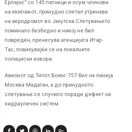
Ерлајнс” со 145 патници и осум членови
на екипажот, принудно слетал утринава
на аеродромот во Јакутска.Слетувањето
поминало безбедно и никој не бил
повреден, пренесува агенцијата Итар-
Тас, повикувајќи се на локалните
полициски извори.
Авионот од Типот Боинг 757 бил на линија
Москва-Мадаган, а до принудното
слетување се случило поради дефект на
хидрауличен систем.