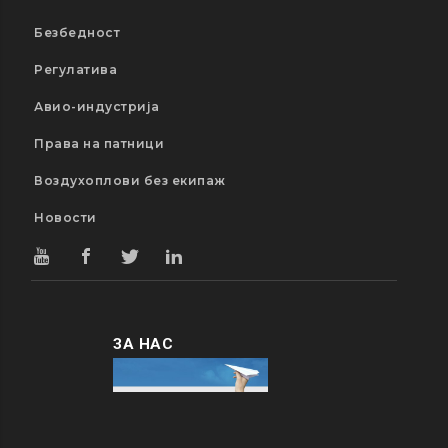
Безбедност
Регулатива
Авио-индустрија
Права на патници
Воздухоплови без екипаж
Новости
ЗА НАС