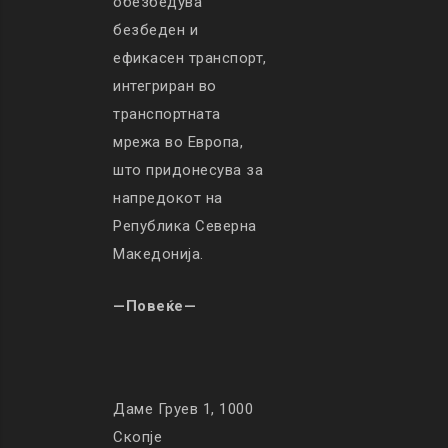
обезбедува
безбеден и
ефикасен транспорт,
интегриран во
транспортната
мрежа во Европа,
што придонесува за
напредокот на
Република Северна
Македонија.
—Повеќе—
Даме Груев 1, 1000
Скопје