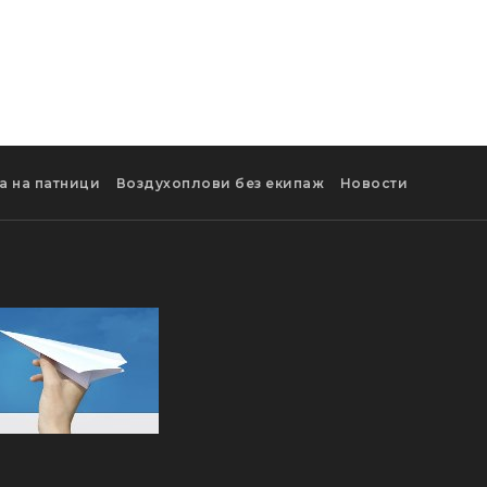
а на патници
Воздухоплови без екипаж
Новости