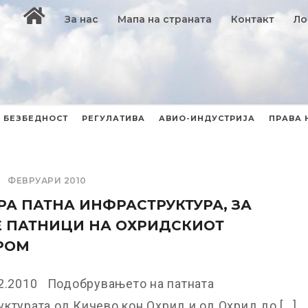
За нас
Мапа на страната
Контакт
Ло
БЕЗБЕДНОСТ
РЕГУЛАТИВА
АВИО-ИНДУСТРИЈА
ПРАВА 
ФЕВРУАРИ 2010
А ПАТНА ИНФРАСТРУКТУРА, ЗА
 ПАТНИЦИ НА ОХРИДСКИОТ
РОМ
02.2010 Подобрувањето на патната
ктурата од Кичево кон Охрид и од Охрид до [...]