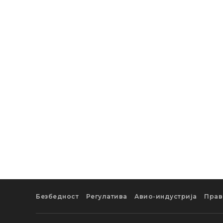
Безбедност
Регулатива
Авио-индустрија
Прав