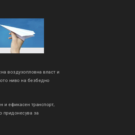
сна воздухопловна власт и
кото ниво на безбедно
 и ефикасен транспорт,
то придонесува за