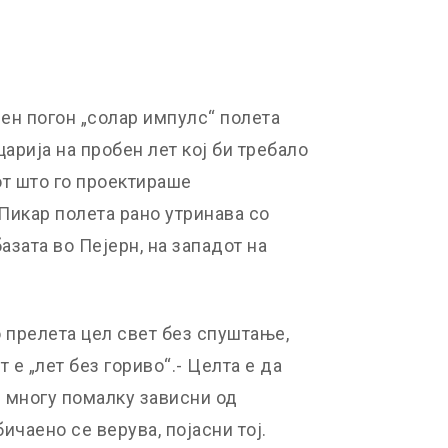
ен погон „солар импулс“ полета
арија на пробен лет кој би требало
от што го проектираше
Пикар полета рано утринава со
азата во Пејерн, на западот на
о прелета цел свет без спуштање,
 е „лет без гориво“.- Целта е да
многу помалку зависни од
ичаено се верува, појасни тој.