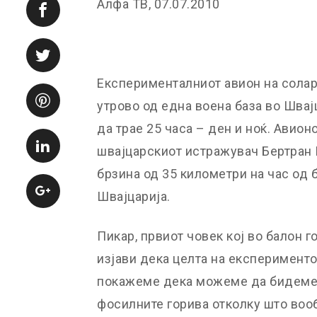
Алфа ТВ, 07.07.2010
Експерименталниот авион на солар
утрово од една воена база во Швајц
да трае 25 часа – ден и ноќ. Авион
швајцарскиот истражувач Бертран 
брзина од 35 километри на час од б
Швајцарија.
Пикар, првиот човек кој во балон г
изјави дека целта на експериментот
покажеме дека можеме да бидеме 
фосилните горива отколку што вооб