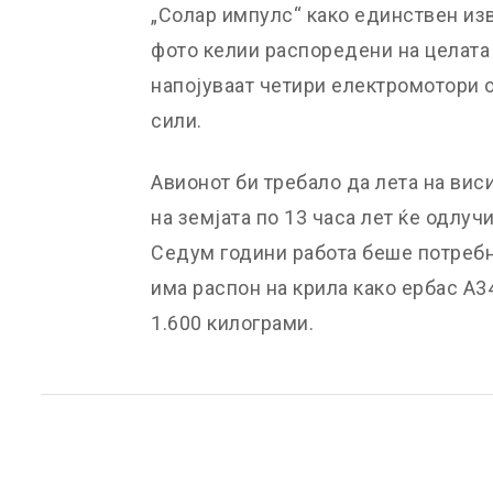
„Солар импулс“ како единствен изв
фото келии распоредени на целата 
напојуваат четири електромотори 
сили.
Авионот би требало да лета на виси
на земјата по 13 часа лет ќе одлуч
Седум години работа беше потребн
има распон на крила како ербас А34
1.600 килограми.