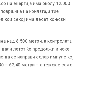
ор на енергија има околу 12.000
површина на крилата, а тие
од кои секој има десет коњски
на над 8.500 метри, а контролата
и дали летот ќе продолжи и ноќе.
о да се направи солар импулс кој
0 – 63,40 метри – а тежок е само