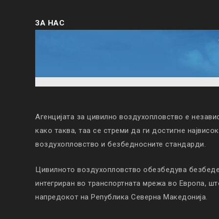
ЗА НАС
Агенцијата за цивилно воздухопловство е незави
како таква, таа се стреми да ги достигне највисо
воздухопловство и безбедносните стандарди.
Цивилното воздухопловство обезбедува безбеден
интегриран во транспортната мрежа во Европа, ш
напредокот на Република Северна Македонија.