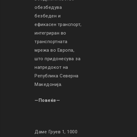
обезбедува
безбеден и
ефикасен транспорт,
интегриран во
транспортната
мрежа во Европа,
што придонесува за
напредокот на
Република Северна
Македонија.
—Повеќе—
Даме Груев 1, 1000