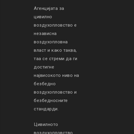
Агенцијата за
цивилно
воздухопловство е
независна
воздухопловна
власт и како таква,
таа се стреми да ги
достигне
највисокото ниво на
безбедно
воздухопловство и
безбедносните
стандарди.
Цивилното
воздухопловство