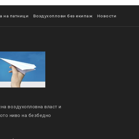
а на патници
Воздухоплови без екипаж
Новости
сна воздухопловна власт и
кото ниво на безбедно