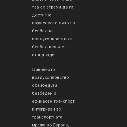
таа се стреми да ги
достигне
највисокото ниво на
безбедно
воздухопловство и
безбедносните
стандарди.
Цивилното
воздухопловство
обезбедува
безбеден и
ефикасен транспорт,
интегриран во
транспортната
мрежа во Европа,