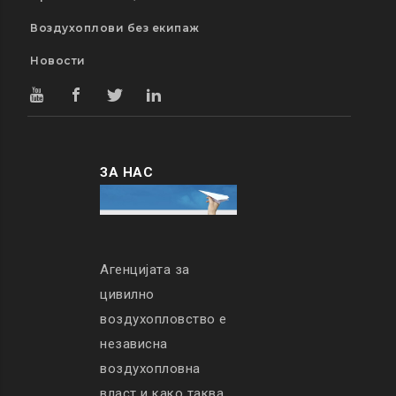
Воздухоплови без екипаж
Новости
ЗА НАС
Агенцијата за
цивилно
воздухопловство е
независна
воздухопловна
власт и како таква,