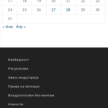
17
18
19
20
21
22
23
24
25
26
27
28
29
30
31
« Фев
Апр »
Безбедност
Регулатива
Авио-индустрија
Права на патници
Воздухоплови без екипаж
Новости