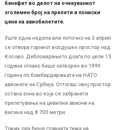
бенефит во делот на очекуваниот
зголемен број на прелети и пониски
цени на авиобилетите.
Уште една недела или поточно на 3 април
се отвора горниот воздушен простор над
Косово. Деблокирањето доаѓа по цели 15
години откако беше затворен во 1999
година по бомбардирањата на НАТО
авионите на Србија. Оттогаш овој простор
остана зона во која се забранети
прелетувања на цивилни авиони на
висина над 8.700 метри.
Токму ова беше главната тема на