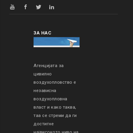
ЗА НАС
Агенцијата за
цивилно
воздухопловство е
независна
воздухопловна
власт и како таква,
таа се стреми да ги
достигне
највисокото ниво на