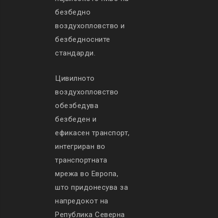
безбедно
воздухопловство и
безбедносните
стандарди.
Цивилното
воздухопловство
обезбедува
безбеден и
ефикасен транспорт,
интегриран во
транспортната
мрежа во Европа,
што придонесува за
напредокот на
Република Северна