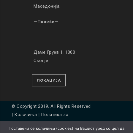
Македонија.
—Повеќе—
Даме Груев 1, 1000
Скопје
ЛОКАЦИЈА
© Copyright 2019. All Rights Reserved
|
Колачиња
|
Политика за
приватност
Поставени се колачиња (cookies) на Вашиот уред со цел да
Developed by
Unet