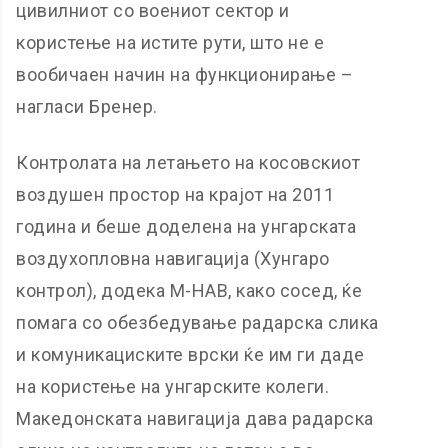
цивилниот со воениот сектор и
користење на истите рути, што не е
вообичаен начин на функционирање –
нагласи Бренер.
Контролата на летањето на косовскиот
воздушен простор на крајот на 2011
година и беше доделена на унгарската
воздухопловна навигација (Хунгаро
контрол), додека М-НАВ, како сосед, ќе
помага со обезбедување радарска слика
и комуникациските врски ќе им ги даде
на користење на унгарските колеги.
Македонската навигација дава радарска