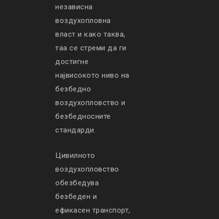
независна
воздухопловна
власт и како таква,
таа се стреми да ги
достигне
највисокото ниво на
безбедно
воздухопловство и
безбедносните
стандарди.
Цивилното
воздухопловство
обезбедува
безбеден и
ефикасен транспорт,