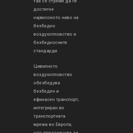
таа се стреми да ги
достигне
највисокото ниво на
безбедно
воздухопловство и
безбедносните
стандарди.
Цивилното
воздухопловство
обезбедува
безбеден и
ефикасен транспорт,
интегриран во
транспортната
мрежа во Европа,
што придонесува за