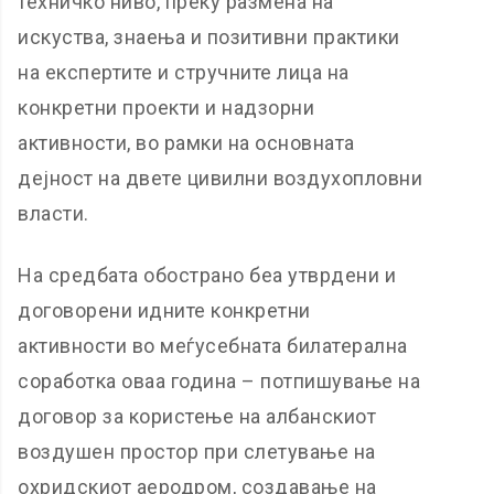
техничко ниво, преку размена на
искуства, знаења и позитивни практики
на експертите и стручните лица на
конкретни проекти и надзорни
активности, во рамки на основната
дејност на двете цивилни воздухопловни
власти.
На средбата обострано беа утврдени и
договорени идните конкретни
активности во меѓусебната билатерална
соработка оваа година – потпишување на
договор за користење на албанскиот
воздушен простор при слетување на
охридскиот аеродром, создавање на