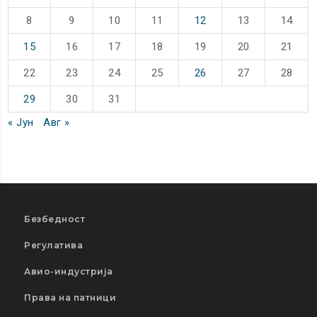
8
9
10
11
12
13
14
15
16
17
18
19
20
21
22
23
24
25
26
27
28
29
30
31
« Јун
Авг »
Безбедност
Регулатива
Авио-индустрија
Права на патници