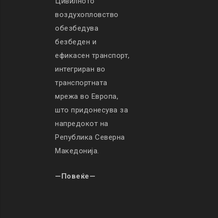
Цивилното
воздухопловство
обезбедува
безбеден и
ефикасен транспорт,
интегриран во
транспортната
мрежа во Европа,
што придонесува за
напредокот на
Република Северна
Македонија.
—Повеќе—