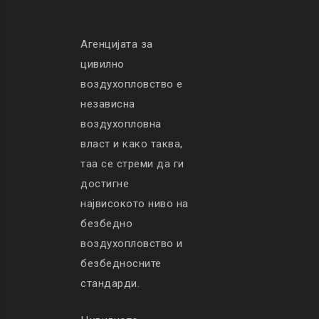
Агенцијата за
цивилно
воздухопловство е
независна
воздухопловна
власт и како таква,
таа се стреми да ги
достигне
највисокото ниво на
безбедно
воздухопловство и
безбедносните
стандарди.