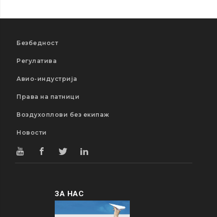
Безбедност
Регулатива
Авио-индустрија
Права на патници
Воздухоплови без екипаж
Новости
ЗА НАС