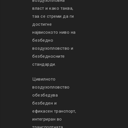
воздухопловна
власт и како таква,
таа се стреми да ги
достигне
највисокото ниво на
безбедно
воздухопловство и
безбедносните
стандарди.
Цивилното
воздухопловство
обезбедува
безбеден и
ефикасен транспорт,
интегриран во
транспортната