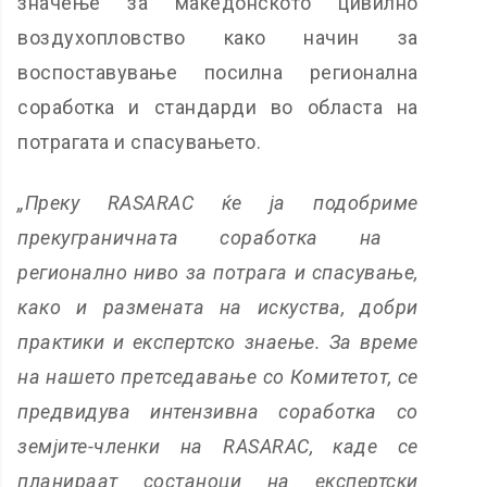
значење за македонското цивилно
воздухопловство како начин за
воспоставување посилна регионална
соработка и стандарди во областа на
потрагата и спасувањето.
„
Преку RASARAC ќе ја подобриме
прекуграничната соработка на
регионално ниво за потрага и спасување,
како и размената на ис
к
уства, добри
практики и експертско знаење. За време
на нашето претседавање со Комитетот, се
предвидува интензивна соработка со
земјите-членки на
RASARAC,
каде се
планираат состаноци на експертски