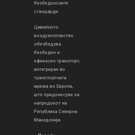
безбедносните
стандарди.
Цивилното
воздухопловство
обезбедува
безбеден и
ефикасен транспорт,
интегриран во
транспортната
мрежа во Европа,
што придонесува за
напредокот на
Република Северна
Македонија.