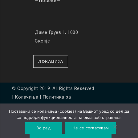
—Повеќе—
Даме Груев 1, 1000
Скопје
ЛОКАЦИЈА
© Copyright 2019. All Rights Reserved
|
Колачиња
|
Политика за
приватност
Поставени се колачиња (cookies) на Вашиот уред со цел да
Developed by
Unet
се подобри функционалноста на оваа веб страница.
Во ред
Не се согласувам