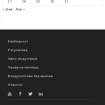
27
28
29
30
31
« Фев
Апр »
Безбедност
Регулатива
Авио-индустрија
Права на патници
Воздухоплови без екипаж
Новости