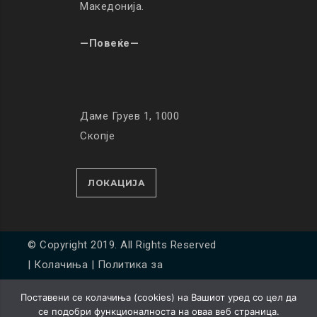
Македонија.
—Повеќе—
Даме Груев 1, 1000
Скопје
ЛОКАЦИЈА
© Copyright 2019. All Rights Reserved
|
Колачиња
|
Политика за
приватност
Поставени се колачиња (cookies) на Вашиот уред со цел да
Developed by
Unet
се подобри функционалноста на оваа веб страница.