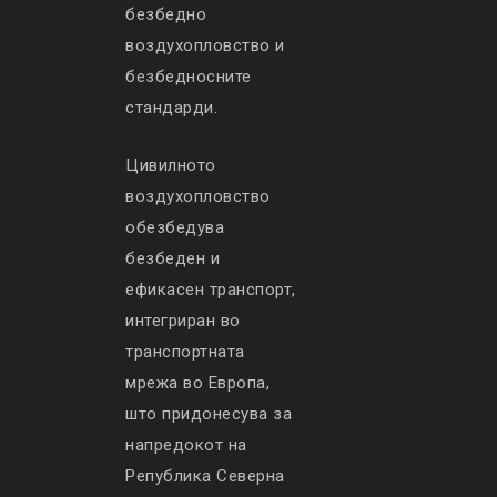
безбедно
воздухопловство и
безбедносните
стандарди.
Цивилното
воздухопловство
обезбедува
безбеден и
ефикасен транспорт,
интегриран во
транспортната
мрежа во Европа,
што придонесува за
напредокот на
Република Северна