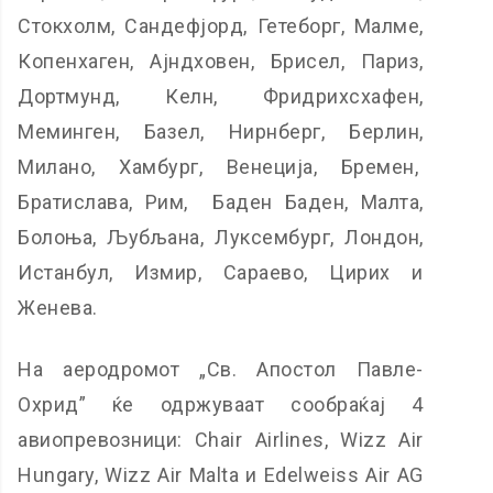
Стокхолм, Сандефјорд, Гетеборг, Малме,
Копенхаген, Ајндховен, Брисел, Париз,
Дортмунд, Келн, Фридрихсхафен,
Меминген, Базел, Нирнберг, Берлин,
Милано, Хамбург, Венеција, Бремен,
Братислава, Рим, Баден Баден, Малта,
Болоња, Љубљана, Луксембург, Лондон,
Истанбул, Измир, Сараево, Цирих и
Женева.
На аеродромот „Св. Апостол Павле-
Охрид” ќе одржуваат сообраќај 4
авиопревозници: Chair Airlines, Wizz Air
Hungary, Wizz Air Malta и Edelweiss Air AG