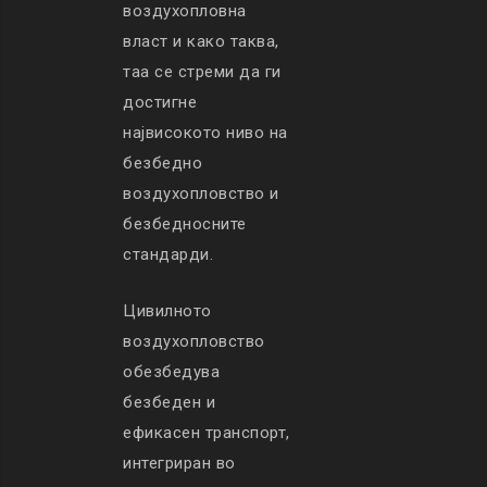
воздухопловна
власт и како таква,
таа се стреми да ги
достигне
највисокото ниво на
безбедно
воздухопловство и
безбедносните
стандарди.
Цивилното
воздухопловство
обезбедува
безбеден и
ефикасен транспорт,
интегриран во