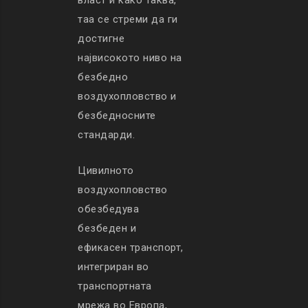
власт и како таква,
таа се стреми да ги
достигне
највисокото ниво на
безбедно
воздухопловство и
безбедносните
стандарди.
Цивилното
воздухопловство
обезбедува
безбеден и
ефикасен транспорт,
интегриран во
транспортната
мрежа во Европа,