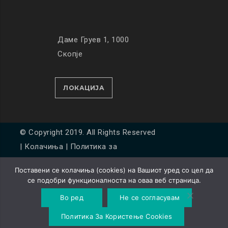
Даме Груев 1, 1000
Скопје
ЛОКАЦИЈА
© Copyright 2019. All Rights Reserved
|
Колачиња
|
Политика за
приватност
Поставени се колачиња (cookies) на Вашиот уред со цел да
Developed by
Unet
се подобри функционалноста на оваа веб страница.
Во ред
Не се согласувам
Политика За Користење Cookies