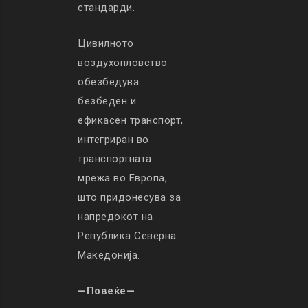
стандарди.
Цивилното
воздухопловство
обезбедува
безбеден и
ефикасен транспорт,
интегриран во
транспортната
мрежа во Европа,
што придонесува за
напредокот на
Република Северна
Македонија.
—Повеќе—