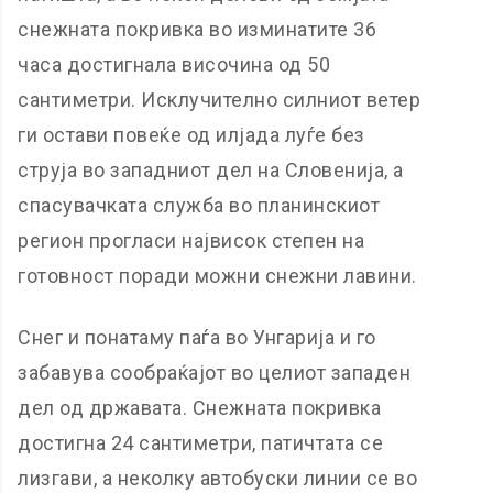
снежната покривка во изминатите 36
часа достигнала височина од 50
сантиметри. Исклучително силниот ветер
ги остави повеќе од илјада луѓе без
струја во западниот дел на Словенија, а
спасувачката служба во планинскиот
регион прогласи највисок степен на
готовност поради можни снежни лавини.
Снег и понатаму паѓа во Унгарија и го
забавува сообраќајот во целиот западен
дел од државата. Снежната покривка
достигна 24 сантиметри, патичтата се
лизгави, а неколку автобуски линии се во