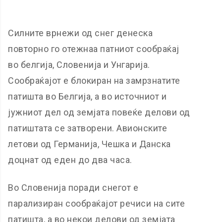
Силните врнежи од снег денеска
повторно го отежнаа патниот сообраќај
во белгија, Словенија и Унгарија.
Сообраќајот е блокиран на замрзнатите
патишта во Белгија, а во источниот и
јужниот дел од земјата повеќе делови од
патиштата се затворени. Авионските
летови од Германија, Чешка и Данска
доцнат од еден до два часа.
Во Словенија поради снегот е
парализиран сообраќајот речиси на сите
патишта, а во некои делови од земјата