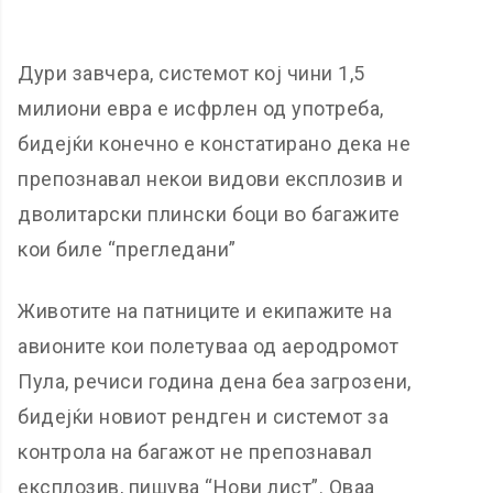
Дури завчера, системот кој чини 1,5
милиони евра е исфрлен од употреба,
бидејќи конечно е констатирано дека не
препознавал некои видови експлозив и
дволитарски плински боци во багажите
кои биле “прегледани”
Животите на патниците и екипажите на
авионите кои полетуваа од аеродромот
Пула, речиси година дена беа загрозени,
бидејќи новиот рендген и системот за
контрола на багажот не препознавал
експлозив, пишува “Нови лист”. Оваа