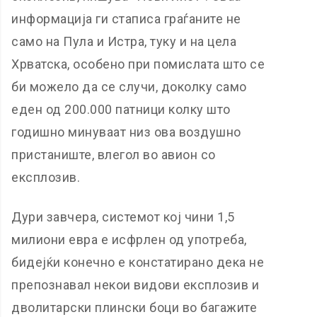
информација ги стаписа граѓаните не
само на Пула и Истра, туку и на цела
Хрватска, особено при помислата што се
би можело да се случи, доколку само
еден од 200.000 патници колку што
годишно минуваат низ ова воздушно
пристаниште, влегол во авион со
експлозив.
Дури завчера, системот кој чини 1,5
милиони евра е исфрлен од употреба,
бидејќи конечно е констатирано дека не
препознавал некои видови експлозив и
дволитарски плински боци во багажите