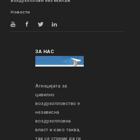
Воздухоплови без екипаж
Новости
ЗА НАС
Агенцијата за
цивилно
воздухопловство е
независна
воздухопловна
власт и како таква,
таа се стреми да ги