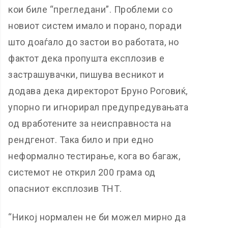
кои биле “прегледани”. Проблеми со
новиот систем имало и порано, поради
што доаѓало до застои во работата, но
фактот дека пропушта експлозив е
застрашувачки, пишува весникот и
додава дека директорот Бруно Роговиќ,
упорно ги игнорирал предупредувањата
од вработените за неисправноста на
рендгенот. Така било и при едно
неформално тестирање, кога во багаж,
системот не открил 200 грама од
опасниот експлозив ТНТ.
“Никој нормален не би можел мирно да