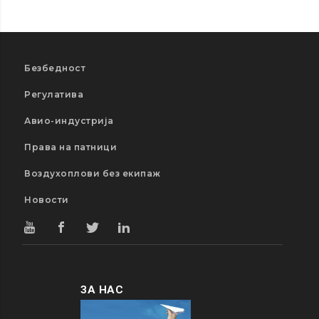
Безбедност
Регулатива
Авио-индустрија
Права на патници
Воздухоплови без екипаж
Новости
ЗА НАС