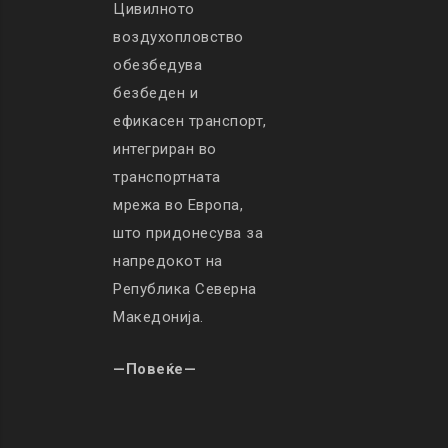
Цивилното
воздухопловство
обезбедува
безбеден и
ефикасен транспорт,
интегриран во
транспортната
мрежа во Европа,
што придонесува за
напредокот на
Република Северна
Македонија.
—Повеќе—