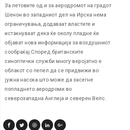
За летовите од и за аеродромот на градот
Шенон во западниот дел на Ирска нема
ограничувања, додаваат властите и
истакнуваат дека ќе околу пладне ќе
објават нова информација за воздушниот
сообраќај.Според британските
синоптички служби многу веројатно е
облакот со пепел да се придвижи во
јужна насока што може да засегне
попладнето аеродроми во
северозападна Англија и северен Велс.