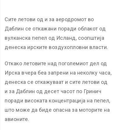
Сите летови од и за аеродромот во
Даблин се откажани поради облакот од
вулканска пепел од Исланд, соопштија
денеска ирските воздухопловни власти.
Откако летовите над поголемиот дел од
Ирска вчера беа запрени на неколку часа,
денеска се откажуваат и сите летови од
и за Даблин од десет часот по Гринич
поради високата концентрација на пепел,
што може да биде опасна за моторите на
авионите.