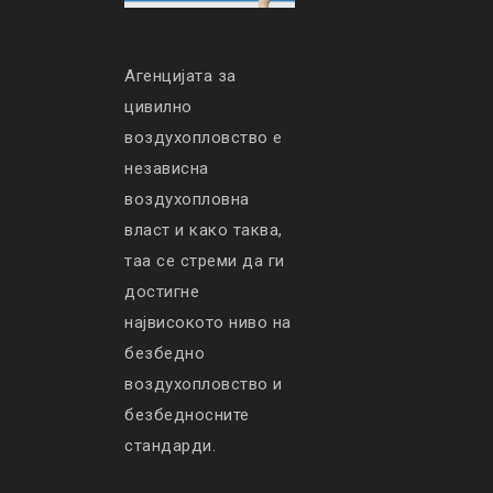
Агенцијата за
цивилно
воздухопловство е
независна
воздухопловна
власт и како таква,
таа се стреми да ги
достигне
највисокото ниво на
безбедно
воздухопловство и
безбедносните
стандарди.