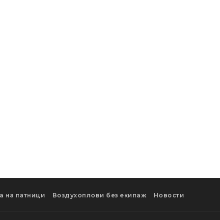
а на патници
Воздухоплови без екипаж
Новости