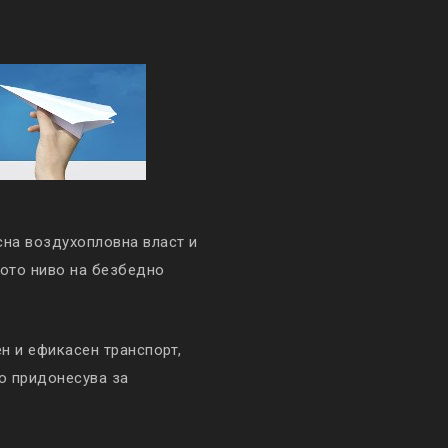
сна воздухопловна власт и
кото ниво на безбедно
 и ефикасен транспорт,
то придонесува за