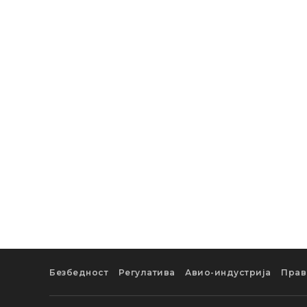
Безбедност
Регулатива
Авио-индустрија
Прав