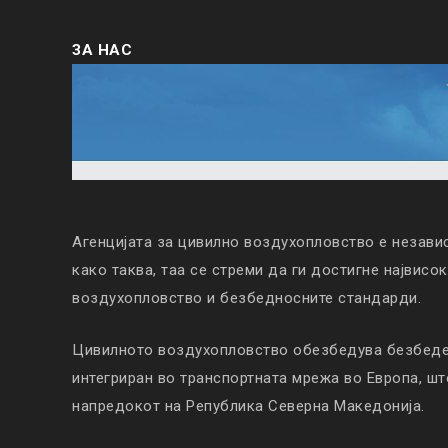
ЗА НАС
Агенцијата за цивилно воздухопловство е незави
како таква, таа се стреми да ги достигне највисо
воздухопловство и безбедносните стандарди.
Цивилното воздухопловство обезбедува безбеден
интегриран во транспортната мрежа во Европа, ш
напредокот на Република Северна Македонија.