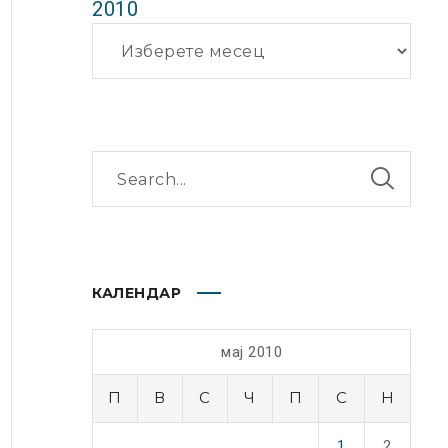
2010
Архиви
КАЛЕНДАР
мај 2010
П
В
С
Ч
П
С
Н
1
2