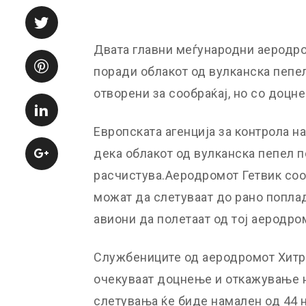
Двата главни меѓународни аеродро
поради облакот од вулканска пепе
отворени за сообраќај, но со доцн
Европската агенција за контрола н
дека облакот од вулканска пепел 
расчистува.Аеродромот Гетвик соо
можат да слетуваат до рано поплад
авиони да полетаат од тој аеродро
Службениците од аеродромот Хитро
очекуваат доцнење и откажување на
слетувања ќе биде намален од 44 