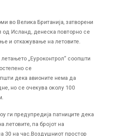
ми во Велика Британија, затворени
л од Исланд, денеска повторно се
ење и откажување на летовите.
а летањето „Еуроконтрол“ соопшти
постепено се
пшти дека авионите нема да
не, но се очекува околу 100
м.
у ги предупредија патниците дека
 летовите, па бројот на
на 30 на час.Воздушниот простор