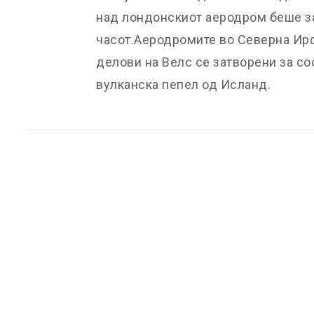
над лондонскиот аеродром беше за
часот.Аеродромите во Северна Ирск
делови на Велс се затворени за со
вулканска пепел од Исланд.