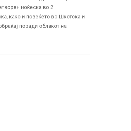
творен ноќеска во 2
а, како и повеќето во Шкотска и
обраќај поради облакот на