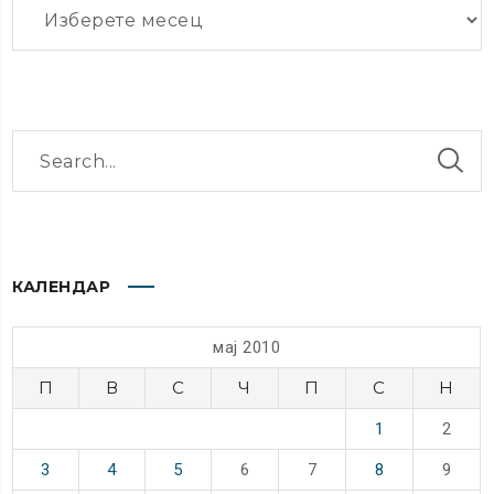
Архиви
КАЛЕНДАР
мај 2010
П
В
С
Ч
П
С
Н
1
2
3
4
5
6
7
8
9