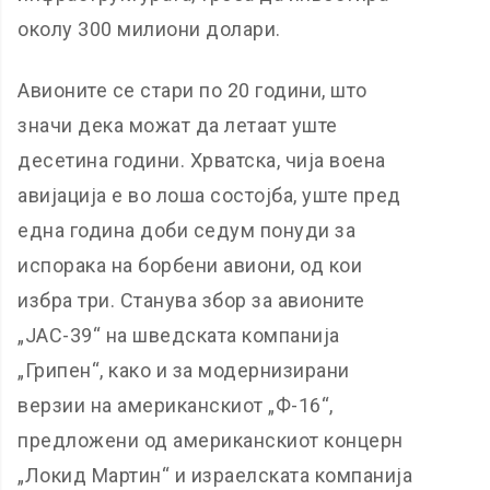
околу 300 милиони долари.
Авионите се стари по 20 години, што
значи дека можат да летаат уште
десетина години. Хрватска, чија воена
авијација е во лоша состојба, уште пред
една година доби седум понуди за
испорака на борбени авиони, од кои
избра три. Станува збор за авионите
„ЈАС-39“ на шведската компанија
„Грипен“, како и за модернизирани
верзии на американскиот „Ф-16“,
предложени од американскиот концерн
„Локид Мартин“ и израелската компанија