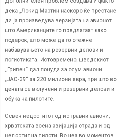
Дополнителен проблем создава и фактот
дека „Локид Мартин наскоро ќе престане
да ја произведува верзијата на авионот
што Американците го предлагаат како
подарок, што може да го отежне
набавувањето на резервни делови и
логистиката. Истовремено, шведскиот
„Грипен“ дал понуда за осум авиони
„ЈАС-39“ за 220 милиони евра, при што во
цената се вклучени и резервни делови и
обука на пилотите.
Освен недостигот од исправни авиони,
хрватската воена авијација страда и од
недостиг на пилоти. Во неа во моментов