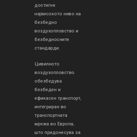
достигне
највисокото ниво на
безбедно
воздухопловство и
безбедносните
стандарди.
Цивилното
воздухопловство
обезбедува
безбеден и
ефикасен транспорт,
интегриран во
транспортната
мрежа во Европа,
што придонесува за