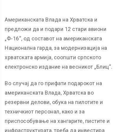
Американската Влада на Хрватска и
предложи да и подари 12 стари авиони
„Ф-16“, од составот на американската
Национална гарда, за модернизација на
хрватската армија, соопшти српското
електронско издание на весникот „Блиц“.
Во случај да го прифати подарокот на
американската Влада, Хрватска во
резервни делови, обука на пилотите и
техничкиот персонал, како и за
приспособување на хангарите, пистите и
инфраструктурата, треба да инвестира