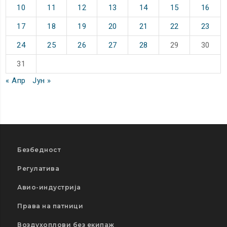
10
11
12
13
14
15
16
17
18
19
20
21
22
23
24
25
26
27
28
29
30
31
« Апр
Јун »
Безбедност
Регулатива
Авио-индустрија
Права на патници
Воздухоплови без екипаж