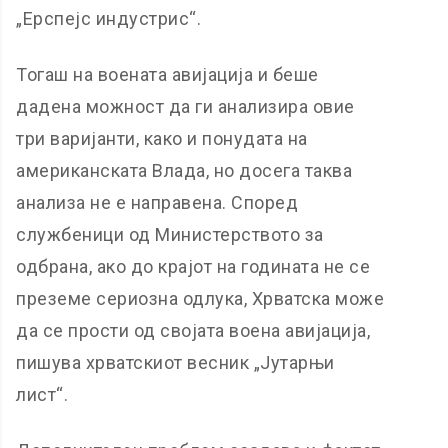
„Ерспејс индустрис“.
Тогаш на воената авијација и беше
дадена можност да ги анализира овие
три варијанти, како и понудата на
американската Влада, но досега таква
анализа не е направена. Според
службеници од Министерството за
одбрана, ако до крајот на годината не се
преземе сериозна одлука, Хрватска може
да се прости од својата воена авијација,
пишува хрватскиот весник „Јутарњи
лист“.