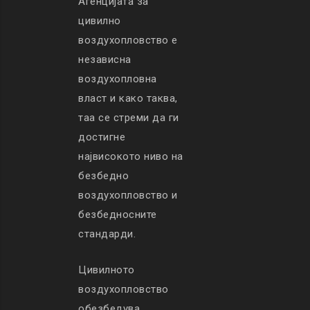
Агенцијата за
цивилно
воздухопловство е
независна
воздухопловна
власт и како таква,
таа се стреми да ги
достигне
највисокото ниво на
безбедно
воздухопловство и
безбедносните
стандарди.
Цивилното
воздухопловство
обезбедува