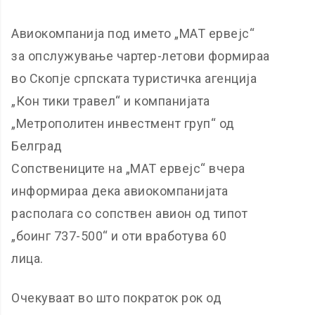
Авиокомпанија под името „МАТ ервејс“
за опслужување чартер-летови формираа
во Скопје српската туристичка агенција
„Кон тики травел“ и компанијата
„Метрополитен инвестмент груп“ од
Белград
Сопствениците на „МАТ ервејс“ вчера
информираа дека авиокомпанијата
располага со сопствен авион од типот
„боинг 737-500“ и оти вработува 60
лица.
Очекуваат во што пократок рок од