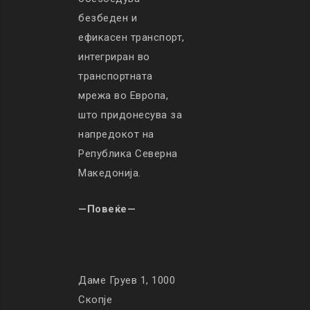
безбеден и
ефикасен транспорт,
интегриран во
транспортната
мрежа во Европа,
што придонесува за
напредокот на
Република Северна
Македонија.
—Повеќе—
Даме Груев 1, 1000
Скопје