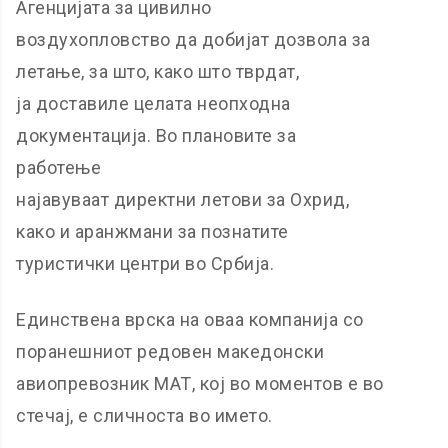
Агенцијата за цивилно
воздухопловство да добијат дозвола за
летање, за што, како што тврдат,
ја доставиле целата неопходна
документација. Во плановите за
работење
најавуваат директни летови за Охрид,
како и аранжмани за познатите
туристички центри во Србија.
Единствена врска на оваа компанија со
поранешниот редовен македонски
авиопревозник МАТ, кој во моментов е во
стечај, е сличноста во името.