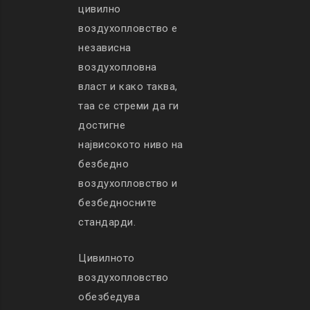
цивилно
воздухопловство е
независна
воздухопловна
власт и како таква,
таа се стреми да ги
достигне
највисокото ниво на
безбедно
воздухопловство и
безбедносните
стандарди.
Цивилното
воздухопловство
обезбедува