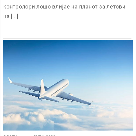
контролори лошо влијае на планот за летови
на [...]