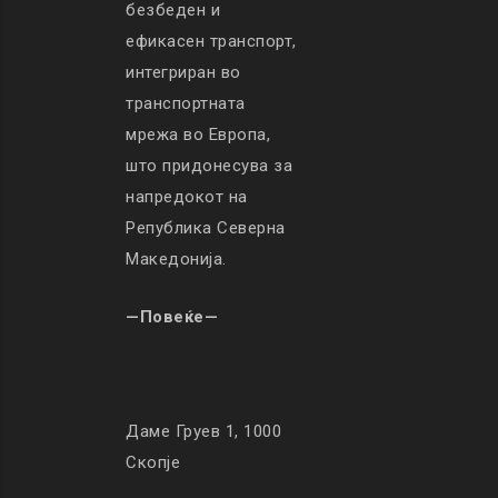
безбеден и
ефикасен транспорт,
интегриран во
транспортната
мрежа во Европа,
што придонесува за
напредокот на
Република Северна
Македонија.
—Повеќе—
Даме Груев 1, 1000
Скопје