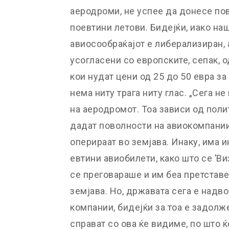
аеродроми, не успее да донесе по
поевтини летови. Бидејќи, иако на
авиосообраќајот е либерализиран,
усогласени со европските, сепак, 
кои нудат цени од 25 до 50 евра за
нема ниту трага ниту глас. „Сега н
на аеродромот. Тоа зависи од полит
дадат поволности на авиокомпании
оперираат во земјава. Инаку, има 
евтини авиобилети, како што се ’Виз-
се преговараше и им беа претставе
земјава. Но, државата сега е надв
компании, бидејќи за тоа е задолж
справат со ова ќе видиме, по што 