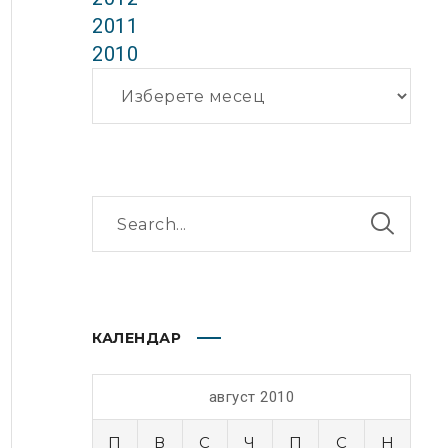
2011
2010
Архиви
КАЛЕНДАР
август 2010
П
В
С
Ч
П
С
Н