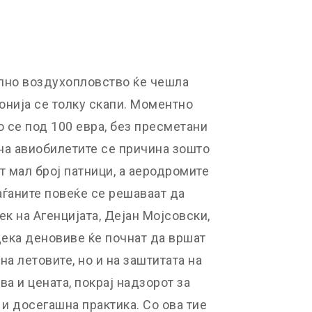
лно воздухопловство ќе чешла
онија се толку скапи. Моментно
о се под 100 евра, без пресметани
на авиобилетите се причина зошто
 мал број патници, а аеродромите
раѓаните повеќе се решаваат да
к на Агенцијата, Дејан Мојсовски,
дека деновиве ќе почнат да вршат
а летовите, но и на заштитата на
ва и цената, покрај надзорот за
 и досегашна практика. Со ова тие