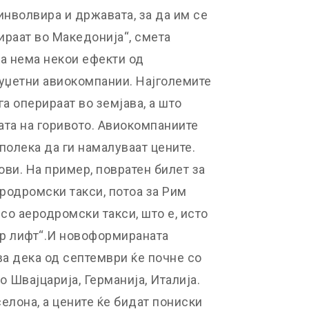
инволвира и државата, за да им се
ираат во Македонија“, смета
ка нема некои ефекти од
буџетни авиокомпании. Најголемите
а оперираат во земјава, а што
ната на горивото. Авиокомпаниите
полека да ги намалуваат цените.
ви. На пример, повратен билет за
еродромски такси, потоа за Рим
со аеродромски такси, што е, исто
„Ер лифт“.И новоформираната
ва дека од септември ќе почне со
 Швајцарија, Германија, Италија.
селона, а цените ќе бидат пониски