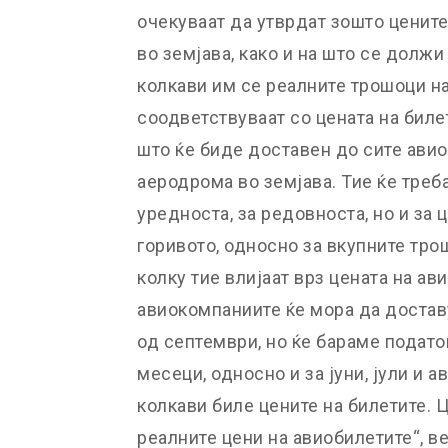
очекуваат да утврдат зошто цените
во земјава, како и на што се должи
колкави им се реалните трошоци н
соодветствуваат со цената на биле
што ќе биде доставен до сите авио
аеродрома во земјава. Тие ќе треб
уредноста, за редовноста, но и за ц
горивото, односно за вкупните тро
колку тие влијаат врз цената на ав
авиокомпаниите ќе мора да доставу
од септември, но ќе бараме подато
месеци, односно и за јуни, јули и а
колкави биле цените на билетите. Ц
реалните цени на авиобилетите“, в