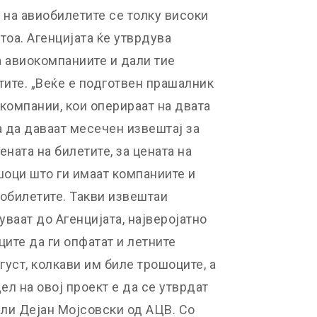
 на авиобилетите се толку високи
 тоа. Агенцијата ќе утврдува
а авиокомпаниите и дали тие
тите. „Веќе е подготвен прашалник
компании, кои оперираат на двата
а да даваат месечен извештај за
ената на билетите, за цената на
шоци што ги имаат компаниите и
иобилетите. Такви извештаи
ваат до Агенцијата, најверојатно
ците да ги опфатат и летните
вгуст, колкави им биле трошоците, а
ел на овој проект е да се утврдат
ели Дејан Мојсовски од АЦВ. Со