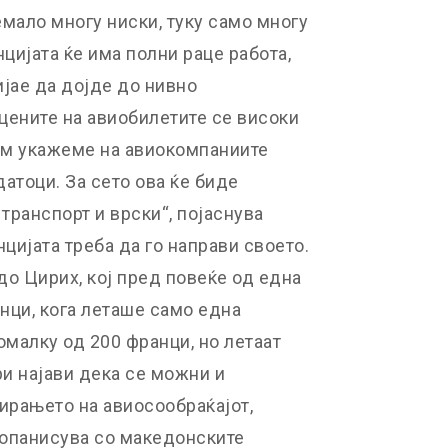
емало многу ниски, туку само многу
цијата ќе има полни раце работа,
јае да дојде до нивно
цените на авиобилетите се високи
 им укажеме на авиокомпаниите
атоци. За сето ова ќе биде
ранспорт и врски“, појаснува
цијата треба да го направи своето.
до Цирих, кој пред повеќе од една
нци, кога леташе само една
омалку од 200 франци, но летаат
и најави дека се можни и
ирањето на авиосообраќајот,
топанисува со македонските