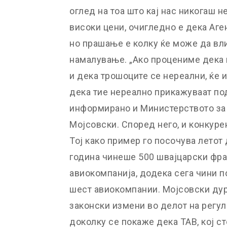
оглед на тоа што кај нас никогаш н
високи цени, очигледно е дека Аген
но прашање е колку ќе може да вли
намалување. „Ако процениме дека 
и дека трошоците се нереални, ќе
дека тие нереално прикажуваат под
информирано и Министерството за т
Мојсовски. Според него, и конкурен
Тој како пример го посочува летот 
година чинеше 500 швајцарски фра
авиокомпанија, додека сега чини п
шест авиокомпании. Мојсовски дур
законски измени во делот на регул
доколку се покаже дека ТАВ, кој с