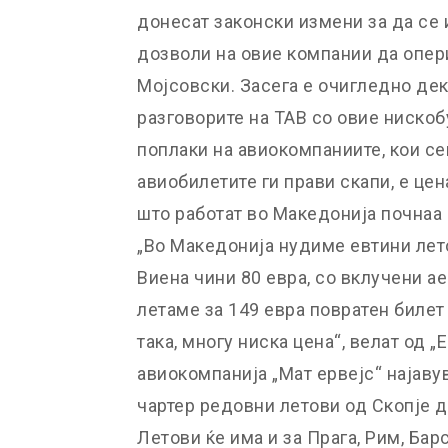
донесат законски измени за да се 
дозволи на овие компании да опер
Мојсовски. Засега е очигледно де
разговорите на ТАВ со овие ниско
поплаки на авиокомпаниите, кои сег
авиобилетите ги прави скапи, е це
што работат во Македонија почнаа 
„Во Македонија нудиме евтини лето
Виена чини 80 евра, со вклучени а
летаме за 149 евра повратен билет 
така, многу ниска цена“, велат од 
авиокомпанија „Мат ервејс“ најаву
чартер редовни летови од Скопје до
Летови ќе има и за Прага, Рим, Бар