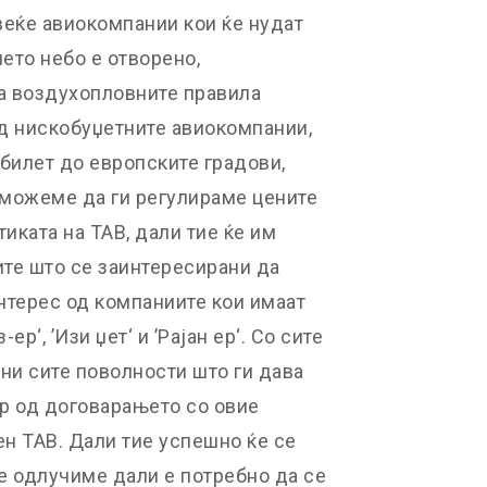
веќе авиокомпании кои ќе нудат
шето небо е отворено,
 а воздухопловните правила
од нискобуџетните авиокомпании,
 билет до европските градови,
е можеме да ги регулираме цените
иката на ТАВ, дали тие ќе им
те што се заинтересирани да
интерес од компаниите кои имаат
ер‘, ’Изи џет‘ и ’Рајан ер‘. Со сите
ни сите поволности што ги дава
ор од договарањето со овие
ен ТАВ. Дали тие успешно ќе се
ќе одлучиме дали е потребно да се