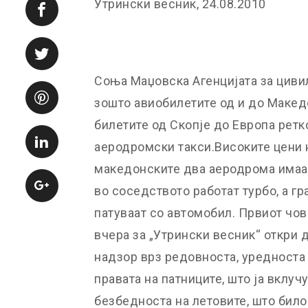
Утрински весник, 24.08.2010
Соња Маџовска Агенцијата за циви
зошто авиобилетите од и до Макед
билетите од Скопје до Европа ретк
аеродромски такси.Високите цени 
македонските два аеродрома имаат
во соседството работат турбо, а г
патуваат со автомобил. Првиот чове
вчера за „Утрински весник“ откри 
надзор врз редовноста, уредноста н
правата на патниците, што ја вклучу
безбедноста на летовите, што било