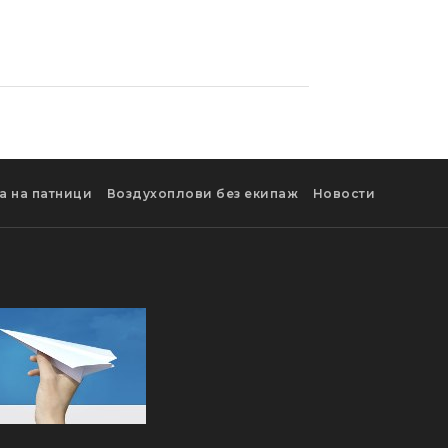
а на патници
Воздухоплови без екипаж
Новости