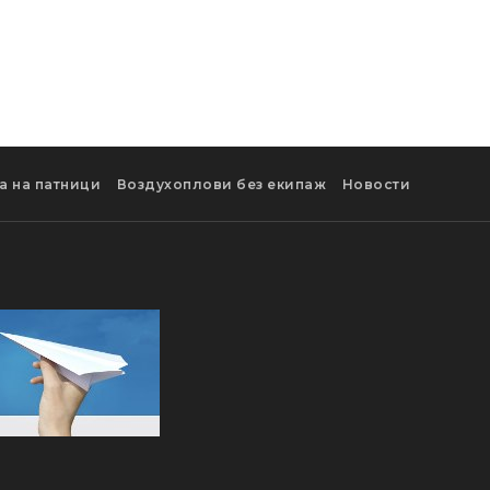
а на патници
Воздухоплови без екипаж
Новости