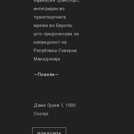
ефикасен транспорт,
интегриран во
транспортната
мрежа во Европа,
што придонесува за
напредокот на
Република Северна
Македонија.
—Повеќе—
Даме Груев 1, 1000
Скопје
ЛОКАЦИЈА