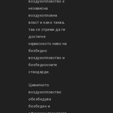
воздухопловство е
независна
воздухопловна
власт и како таква,
таа се стреми да ги
достигне
највисокото ниво на
безбедно
воздухопловство и
безбедносните
стандарди.
Цивилното
воздухопловство
обезбедува
безбеден и