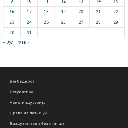
9
10
11
12
13
14
15
16
17
18
19
20
21
22
23
24
25
26
27
28
29
30
31
« Јул
Фев »
Безбедност
Регулатива
Авио-индустрија
Права на патници
Воздухоплови без екипаж