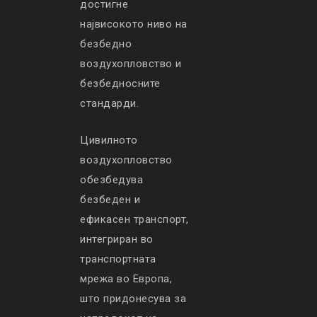
достигне
највисокото ниво на
безбедно
воздухопловство и
безбедносните
стандарди.
Цивилното
воздухопловство
обезбедува
безбеден и
ефикасен транспорт,
интегриран во
транспортната
мрежа во Европа,
што придонесува за