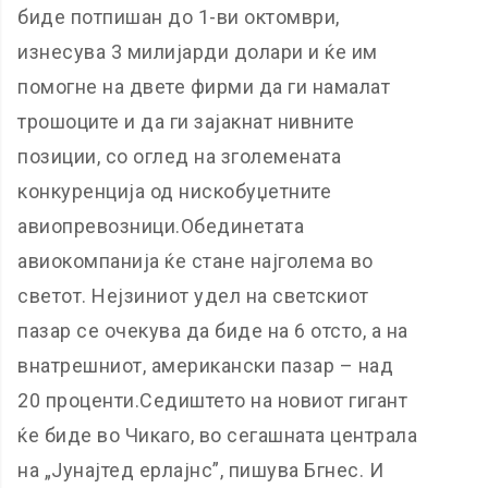
биде потпишан до 1-ви октомври,
изнесува 3 милијарди долари и ќе им
помогне на двете фирми да ги намалат
трошоците и да ги зајакнат нивните
позиции, со оглед на зголемената
конкуренција од нискобуџетните
авиопревозници.Обединетата
авиокомпанија ќе стане најголема во
светот. Нејзиниот удел на светскиот
пазар се очекува да биде на 6 отсто, а на
внатрешниот, американски пазар – над
20 проценти.Седиштето на новиот гигант
ќе биде во Чикаго, во сегашната централа
на „Јунајтед ерлајнс”, пишува Бгнес. И