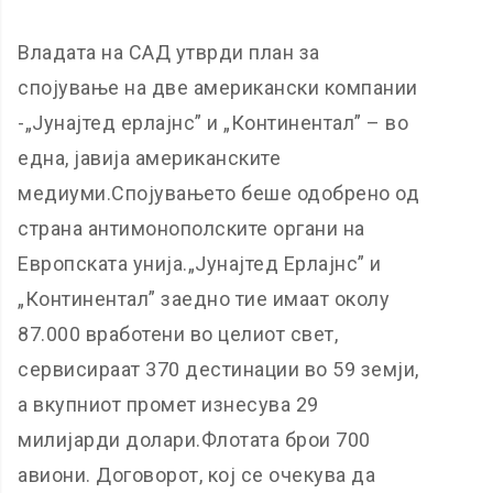
Владата на САД утврди план за
спојување на две американски компании
-„Јунајтед ерлајнс” и „Континентал” – во
една, јавија американските
медиуми.Спојувањето беше одобрено од
страна антимонополските органи на
Европската унија.„Јунајтед Ерлајнс” и
„Континентал” заедно тие имаат околу
87.000 вработени во целиот свет,
сервисираат 370 дестинации во 59 земји,
а вкупниот промет изнесува 29
милијарди долари.Флотата брои 700
авиони. Договорот, кој се очекува да