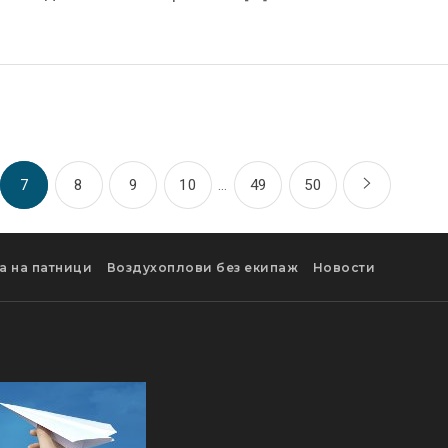
7
8
9
10
…
49
50
а на патници
Воздухоплови без екипаж
Новости