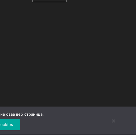
на оваа веб страница.
Developed by
Unet
ookies