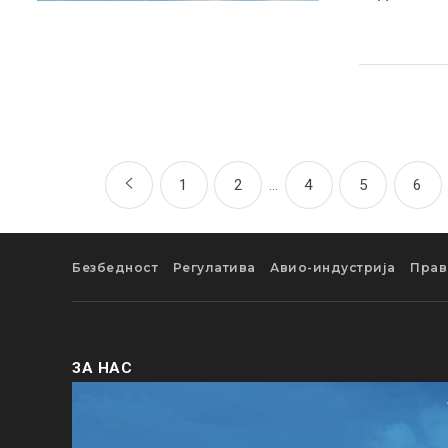
1
2
…
4
5
6
Безбедност
Регулатива
Авио-индустрија
Прав
ЗА НАС