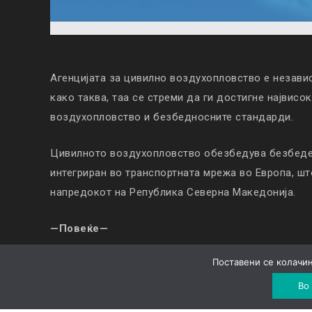
Агенцијата за цивилно воздухопловство е незави
како таква, таа се стреми да ги достигне највисо
воздухопловство и безбедносните стандарди.
Цивилното воздухопловство обезбедува безбеден
интегриран во транспортната мрежа во Европа, ш
напредокот на Република Северна Македонија.
—Повеќе—
Поставени се колачињ
© Copyright 2019. All Rights Reserved |
Колачиња
|
Во