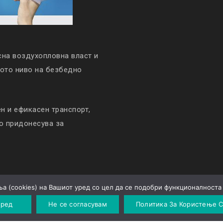
сна воздухопловна власт и
кото ниво на безбедно
 и ефикасен транспорт,
то придонесува за
а (cookies) на Вашиот уред со цел да се подобри функционалноста 
Политика за приватност
 ред
Не се согласувам
Политика За Користење C