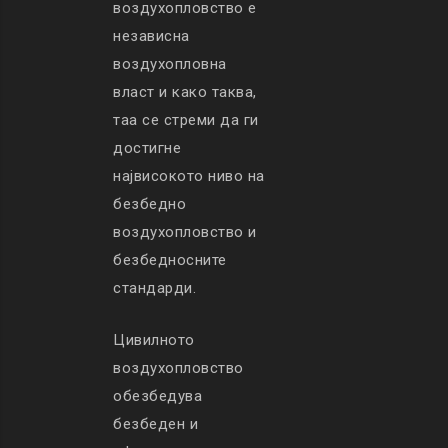
воздухопловство е
независна
воздухопловна
власт и како таква,
таа се стреми да ги
достигне
највисокото ниво на
безбедно
воздухопловство и
безбедносните
стандарди.
Цивилното
воздухопловство
обезбедува
безбеден и