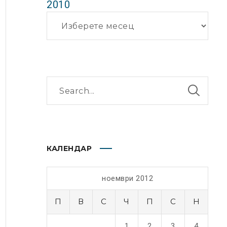
2010
Архиви
КАЛЕНДАР
ноември 2012
П
В
С
Ч
П
С
Н
1
2
3
4