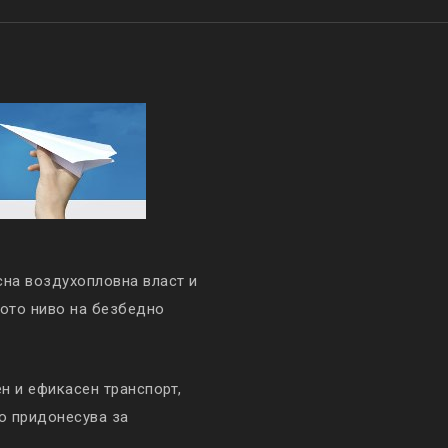
сна воздухопловна власт и
кото ниво на безбедно
 и ефикасен транспорт,
то придонесува за