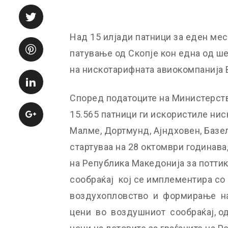
Над 15 илјади патници за еден мес
патување од Скопје кон една од ш
на нискотарифната авиокомпанија В
Според податоците на Министерство
15.565 патници ги искористиле нис
Малме, Дортмунд, Ајндховен, Базел
стартуваа на 28 октомври годинава
на Република Македонија за потти
сообраќај кој се имплементира со
воздухопловство и формирање на
цени во воздушниот сообраќај, 