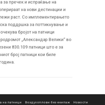
а за пречек и испраќање на
 оперираат на нови дестинации и
ележи раст. Со имплементирањето
иска поддршка за поттикнување и
 очекува бројот на патници
еродромот „Александар Велики“ во
езени 830.109 патници што е за
пниот број патници кои биле
година.
а на патници
Воздухоплови без екипаж
Новости