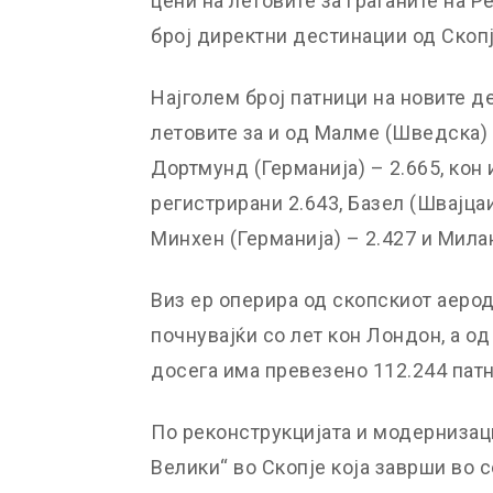
цени на летовите за граѓаните на 
број директни дестинации од Скопј
Најголем број патници на новите д
летовите за и од Малме (Шведска) 
Дортмунд (Германија) – 2.665, кон 
регистрирани 2.643, Базел (Швајцаиј
Минхен (Германија) – 2.427 и Милан
Виз ер оперира од скопскиот аерод
почнувајќи со лет кон Лондон, а о
досега има превезено 112.244 патн
По реконструкцијата и модернизац
Велики“ во Скопје која заврши во 