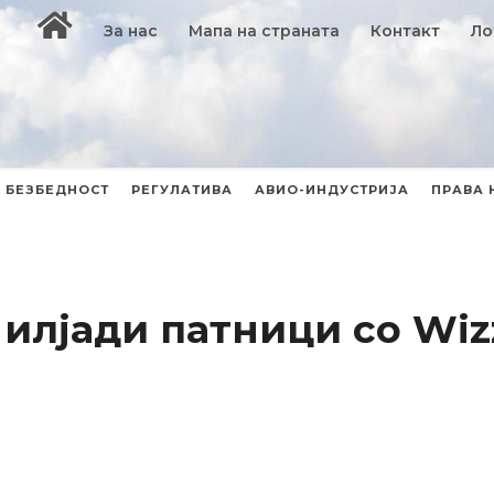
За нас
Мапа на страната
Контакт
Ло
БЕЗБЕДНОСТ
РЕГУЛАТИВА
АВИО-ИНДУСТРИЈА
ПРАВА 
 илјади патници со Wizz