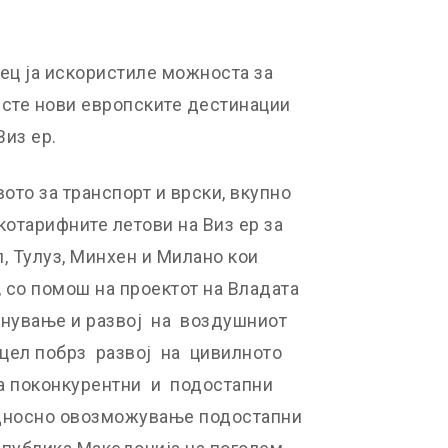
ец ја искористиле можноста за
есте нови европските дестинации
из ер.
то за транспорт и врски, вкупно
котарифните летови на Виз eр за
, Тулуз, Минхен и Милано кои
, со помош на проектот на Владата
кнување и развој на воздушниот
 цел побрз развој на цивилното
 поконкурентни и подостапни
односно овозможување подостапни