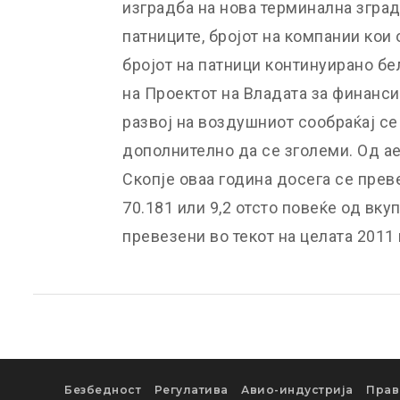
изградба на нова терминална зград
патниците, бројот на компании кои
бројот на патници континуирано б
на Проектот на Владата за финанс
развој на воздушниот сообраќај се
дополнително да се зголеми. Од а
Скопје оваа година досега се прев
70.181 или 9,2 отсто повеќе од вку
превезени во текот на целата 2011 
Безбедност
Регулатива
Авио-индустрија
Прав