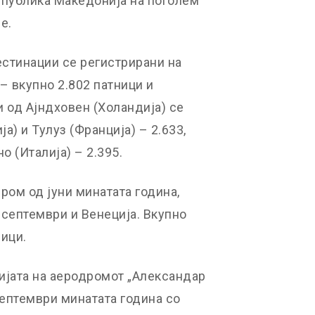
Република Македонија на поголем
е.
естинации се регистрирани на
– вкупно 2.802 патници и
и од Ајндховен (Холандија) се
а) и Тулуз (Франција) – 2.633,
о (Италија) – 2.395.
ром од јуни минатата година,
д септември и Венеција. Вкупно
ици.
ијата на аеродромот „Александар
септември минатата година со