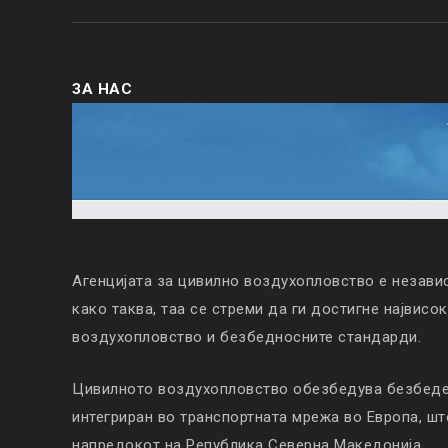
ЗА НАС
Агенцијата за цивилно воздухопловство е незави
како таква, таа се стреми да ги достигне највисо
воздухопловство и безбедносните стандарди.
Цивилното воздухопловство обезбедува безбеден
интегриран во транспортната мрежа во Европа, ш
напредокот на Република Северна Македонија.